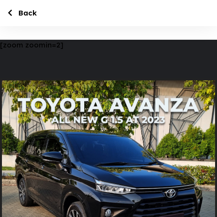
Back
[zoom zoomin=2]