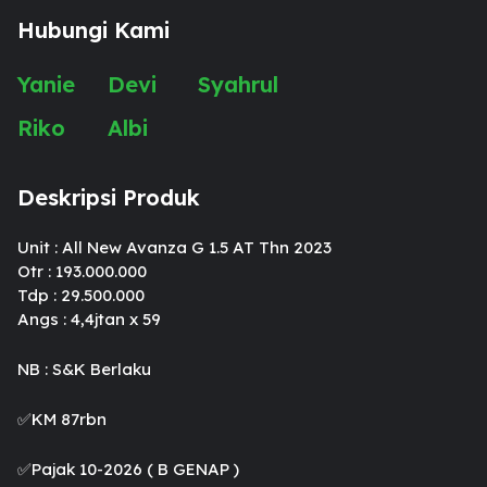
Hubungi Kami
Yanie
Devi
Syahrul
Riko
Albi
Deskripsi Produk
Unit : All New Avanza G 1.5 AT Thn 2023
Otr : 193.000.000
Tdp : 29.500.000
Angs : 4,4jtan x 59
NB : S&K Berlaku
✅KM 87rbn
✅️Pajak 10-2026 ( B GENAP )