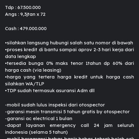
Tdp : 67.500.000
Angs : 9,3jtan x 72
Cash : 479.000.000
•silahkan langsung hubungi salah satu nomor di bawah
•proses kredit di bantu sampai aprov 2-3 hari kerja dari
data lengkap
•tersedia bunga 0% maks tenor 1tahun dp 60% dari
harga cash (via leasing)
•harga yang tertera harga kredit untuk harga cash
silahkan WA/TLP
•TDP sudah termasuk asuransi Adm dll
-mobil sudah lulus inspeksi dari otospector
-garansi mesin transmisi 5 tahun gratis by otospector
-garansi ac electrical 1 bulan
-dapat layanan emergency call 24 jam seluruh
indonesia (selama 5 tahun)
-mobil bergaransi bebas banjir bebas tabrak boleh cek