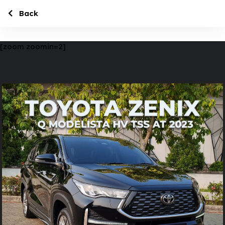
Back
[zoom zoomin=2]