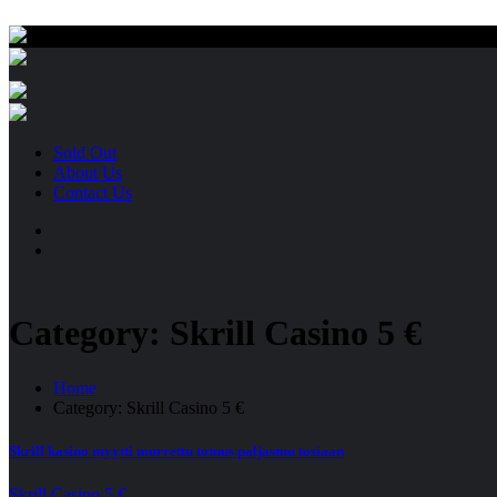
Sold Out
About Us
Contact Us
Category:
Skrill Casino 5 €
Home
Category:
Skrill Casino 5 €
Skrill kasino myytti murrettu totuus paljastuu tosiaan
Skrill Casino 5 €