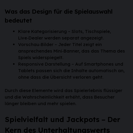
Was das Design für die Spielauswahl
bedeutet
Klare Kategorisierung – Slots, Tischspiele,
Live‑Dealer werden separat angezeigt.
Vorschau‑Bilder – Jeder Titel zeigt ein
ansprechendes Mini‑Banner, das das Thema des
Spiels widerspiegelt.
Responsive Darstellung – Auf Smartphones und
Tablets passen sich die Inhalte automatisch an,
ohne dass die Übersicht verloren geht.
Durch diese Elemente wird das Spielerlebnis flüssiger
und die Wahrscheinlichkeit erhöht, dass Besucher
länger bleiben und mehr spielen.
Spielvielfalt und Jackpots – Der
Kern des Unterhaltungswerts