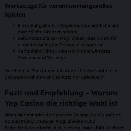
Werkzeuge für verantwortungsvolles
Spielen
Einzahlungslimits – Tägliche, wöchentliche und
monatliche Grenzen setzen.
Selbstausschluss – Möglichkeit, das Konto für
einen festgelegten Zeitraum zu sperren.
Verlaufsberichte – Übersicht über Einsätze,
Gewinne und Verluste.
Durch diese Funktionen bleibt das Spielverhalten im
gesunden Rahmen und schützt vor Spielsucht.
Fazit und Empfehlung – Warum
Yep Casino die richtige Wahl ist
Nach eingehender Analyse von Design, Spielangebot,
Bonusstruktur, mobilen Möglichkeiten und
Sicherheitsstandards lässt sich ein klares Bild zeichnen: