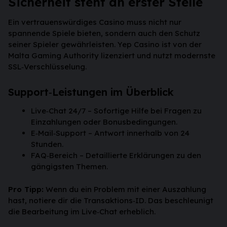
Sicherheit steht an erster Stelle
Ein vertrauenswürdiges Casino muss nicht nur
spannende Spiele bieten, sondern auch den Schutz
seiner Spieler gewährleisten. Yep Casino ist von der
Malta Gaming Authority lizenziert und nutzt modernste
SSL‑Verschlüsselung.
Support‑Leistungen im Überblick
Live‑Chat 24/7 – Sofortige Hilfe bei Fragen zu
Einzahlungen oder Bonusbedingungen.
E‑Mail‑Support – Antwort innerhalb von 24
Stunden.
FAQ‑Bereich – Detaillierte Erklärungen zu den
gängigsten Themen.
Pro Tipp:
Wenn du ein Problem mit einer Auszahlung
hast, notiere dir die Transaktions‑ID. Das beschleunigt
die Bearbeitung im Live‑Chat erheblich.