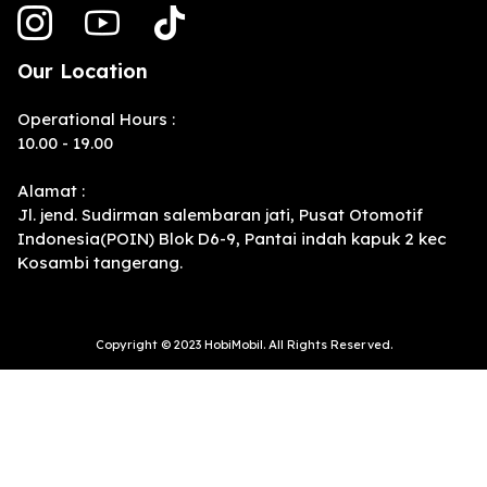
Our Location
Operational Hours :
10.00 - 19.00
Alamat :
Jl. jend. Sudirman salembaran jati, Pusat Otomotif
Indonesia(POIN) Blok D6-9, Pantai indah kapuk 2 kec
Kosambi tangerang.
Copyright © 2023 HobiMobil. All Rights Reserved.