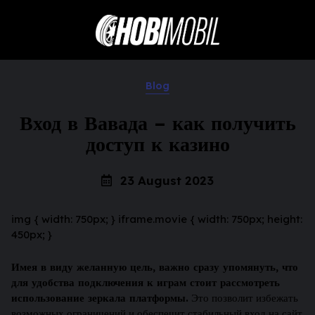
Blog
Вход в Вавада – как получить
доступ к казино
23 August 2023
img { width: 750px; } iframe.movie { width: 750px; height:
450px; }
Имея в виду желанную цель, важно сразу упомянуть, что
для удобства подключения к играм стоит рассмотреть
использование зеркала платформы.
Это позволит избежать
возможных ограничений и обеспечит стабильный вход на сайт