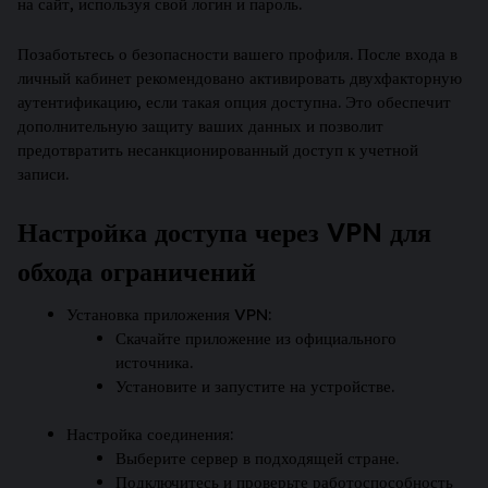
на сайт, используя свой логин и пароль.
Позаботьтесь о безопасности вашего профиля. После входа в
личный кабинет рекомендовано активировать двухфакторную
аутентификацию, если такая опция доступна. Это обеспечит
дополнительную защиту ваших данных и позволит
предотвратить несанкционированный доступ к учетной
записи.
Настройка доступа через VPN для
обхода ограничений
Установка приложения VPN:
Скачайте приложение из официального
источника.
Установите и запустите на устройстве.
Настройка соединения:
Выберите сервер в подходящей стране.
Подключитесь и проверьте работоспособность