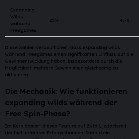
Expanding
Wilds
25%
4,7x
während
Freegames
Diese Zahlen verdeutlichen, dass expanding wilds
während Freegames einen signifikanten Einfluss auf die
Gewinnentwicklung haben, insbesondere durch die
Möglichkeit, mehrere Gewinnlinien gleichzeitig zu
aktivieren.
Die Mechanik: Wie funktionieren
expanding wilds während der
Free Spin-Phase?
Im Kern basiert dieses Feature auf Zufall, jedoch mit
deutlich erhöhten Erfolgschancen. Sobald ein