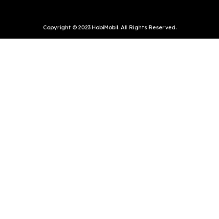
Copyright © 2023 HobiMobil. All Rights Reserved.