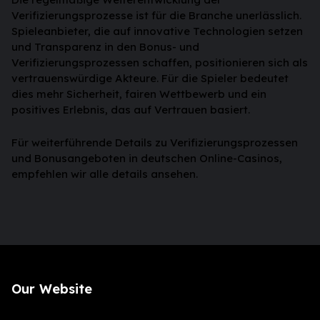
Verifizierungsprozesse ist für die Branche unerlässlich.
Spieleanbieter, die auf innovative Technologien setzen
und Transparenz in den Bonus- und
Verifizierungsprozessen schaffen, positionieren sich als
vertrauenswürdige Akteure. Für die Spieler bedeutet
dies mehr Sicherheit, fairen Wettbewerb und ein
positives Erlebnis, das auf Vertrauen basiert.
Für weiterführende Details zu Verifizierungsprozessen
und Bonusangeboten in deutschen Online-Casinos,
empfehlen wir alle details ansehen.
Our Website