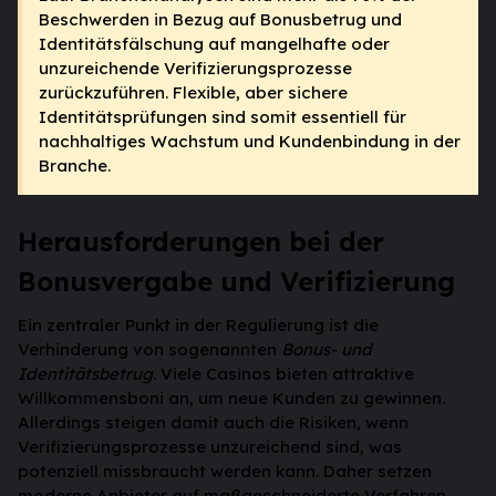
Beschwerden in Bezug auf Bonusbetrug und
Identitätsfälschung auf mangelhafte oder
unzureichende Verifizierungsprozesse
zurückzuführen. Flexible, aber sichere
Identitätsprüfungen sind somit essentiell für
nachhaltiges Wachstum und Kundenbindung in der
Branche.
Herausforderungen bei der
Bonusvergabe und Verifizierung
Ein zentraler Punkt in der Regulierung ist die
Verhinderung von sogenannten
Bonus- und
Identitätsbetrug
. Viele Casinos bieten attraktive
Willkommensboni an, um neue Kunden zu gewinnen.
Allerdings steigen damit auch die Risiken, wenn
Verifizierungsprozesse unzureichend sind, was
potenziell missbraucht werden kann. Daher setzen
moderne Anbieter auf maßgeschneiderte Verfahren,