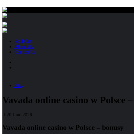
Sold Out
About Us
Contact Us
Blog
Vavada online casino w Polsce 
20 June 2026
Vavada online casino w Polsce – bonusy