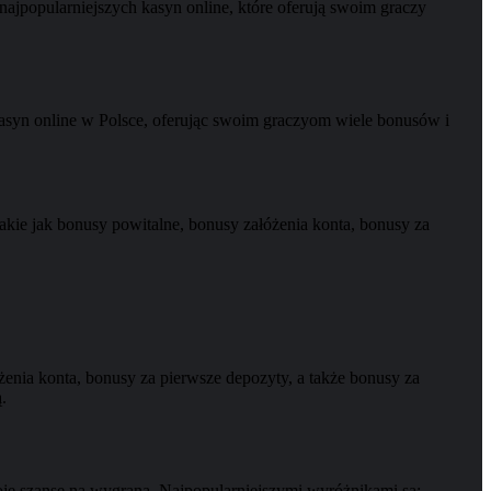
 najpopularniejszych kasyn online, które oferują swoim graczy
kasyn online w Polsce, oferując swoim graczyom wiele bonusów i
kie jak bonusy powitalne, bonusy załóżenia konta, bonusy za
enia konta, bonusy za pierwsze depozyty, a także bonusy za
.
je szanse na wygraną. Najpopularniejszymi wyróżnikami są: