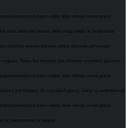
 najpopularniejszych kasyn online, które oferują swoim graczy
eruje także atrakcyjne bonusy, które mogą pomóc w zwiększeniu
jest udzielany nowym graczom, którzy dokonają pierwszego
 wygraną. Bonus bez depozytu jest udzielany wszystkim graczom,
 najpopularniejszych kasyn online, które oferują swoim graczy
iowy jest dostępny dla wszystkich graczy, którzy są zarejestrowani
 najpopularniejszych kasyn online, które oferują swoim graczy
rzy są zarejestrowani w kasynie.