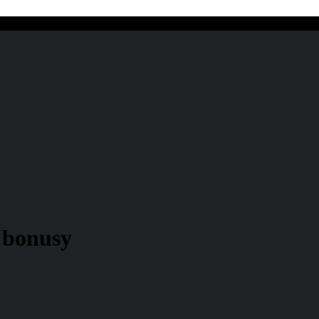
– bonusy