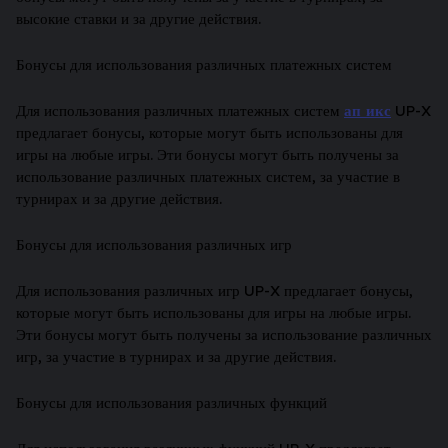
высокие ставки и за другие действия.
Бонусы для использования различных платежных систем
Для использования различных платежных систем
ап икс
UP-X
предлагает бонусы, которые могут быть использованы для
игры на любые игры. Эти бонусы могут быть получены за
использование различных платежных систем, за участие в
турнирах и за другие действия.
Бонусы для использования различных игр
Для использования различных игр UP-X предлагает бонусы,
которые могут быть использованы для игры на любые игры.
Эти бонусы могут быть получены за использование различных
игр, за участие в турнирах и за другие действия.
Бонусы для использования различных функций