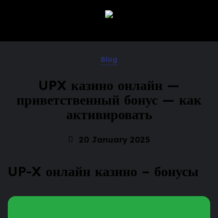
Blog
UPX казино онлайн —
приветственный бонус — как
активировать
20 January 2025
UP-X онлайн казино – бонусы