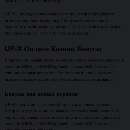
начать играть в любимые игры.
UP-X – это надежное онлайн-казино, которое предлагает
игрокам широкий выбор игр и бонусы. Если вы ищете
надежное онлайн-казино, где можно играть в любимые игры и
получать бонусы, то UP-X – это ваш выбор.
UP-X Онлайн Казино: Бонусы
В частности, новый игрок может получить бонус на депозит в
размере 100% до 10 000 рублей, а также 100 бесплатных
спин на игровые автоматы. Это отличный способ начать
играть в онлайн-казино и получить реальные выигрыши.
Бонусы для новых игроков
UP-X предлагает несколько бонусов для новых игроков,
которые могут помочь им начать играть в онлайн-казино. В
частности, новый игрок может получить бонус на депозит в
размере 100% до 10 000 рублей, а также 100 бесплатных
спин на игровые автоматы.