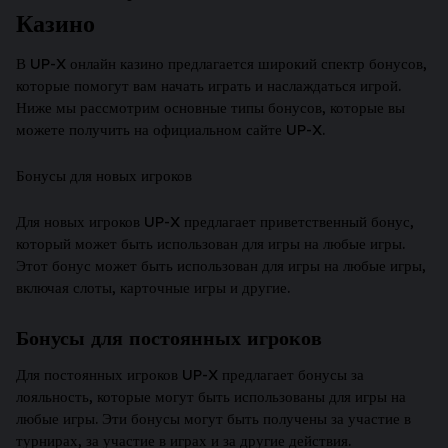
Казино
В UP-X онлайн казино предлагается широкий спектр бонусов,
которые помогут вам начать играть и наслаждаться игрой.
Ниже мы рассмотрим основные типы бонусов, которые вы
можете получить на официальном сайте UP-X.
Бонусы для новых игроков
Для новых игроков UP-X предлагает приветственный бонус,
который может быть использован для игры на любые игры.
Этот бонус может быть использован для игры на любые игры,
включая слоты, карточные игры и другие.
Бонусы для постоянных игроков
Для постоянных игроков UP-X предлагает бонусы за
лояльность, которые могут быть использованы для игры на
любые игры. Эти бонусы могут быть получены за участие в
турнирах, за участие в играх и за другие действия.