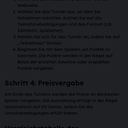
Webseite.
Wählen Sie das Turnier aus, an dem Sie
teilnehmen möchten. Achten Sie auf die
Teilnahmebedingungen und das Format (z.B.
Zeitlimits, Spielarten).
Melden Sie sich für das Turnier an, indem Sie auf
„Teilnehmen“ klicken.
Beginnen Sie mit dem Spielen, um Punkte zu
sammeln. Die Punkte werden in der Regel auf
Basis der erzielten Gewinne oder erspielten
Punkte vergeben.
Schritt 4: Preisvergabe
Am Ende des Turniers werden die Preise an die besten
Spieler vergeben. Die Auszahlung erfolgt in der Regel
automatisch auf Ihr Konto, sofern Sie die
Umsatzbedingungen erfüllt haben.