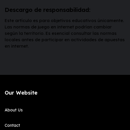
Descargo de responsabilidad:
Este artículo es para objetivos educativos únicamente.
Las normas de juego en internet podrían cambiar
según la territorio. Es esencial consultar las normas
locales antes de participar en actividades de apuestas
en internet.
Our Website
About Us
Contact