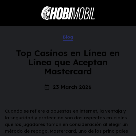
Blog
Top Casinos en Línea en
Línea que Aceptan
Mastercard
23 March 2026
Cuando se refiere a apuestas en internet, la ventaja y
la seguridad y protección son dos aspectos cruciales
que los jugadores toman en consideración al elegir un
método de repago. Mastercard, uno de los principales