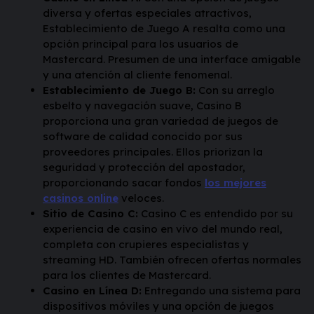
diversa y ofertas especiales atractivos,
Establecimiento de Juego A resalta como una
opción principal para los usuarios de
Mastercard. Presumen de una interface amigable
y una atención al cliente fenomenal.
Establecimiento de Juego B:
Con su arreglo
esbelto y navegación suave, Casino B
proporciona una gran variedad de juegos de
software de calidad conocido por sus
proveedores principales. Ellos priorizan la
seguridad y protección del apostador,
proporcionando sacar fondos
los mejores
casinos online
veloces.
Sitio de Casino C:
Casino C es entendido por su
experiencia de casino en vivo del mundo real,
completa con crupieres especialistas y
streaming HD. También ofrecen ofertas normales
para los clientes de Mastercard.
Casino en Línea D:
Entregando una sistema para
dispositivos móviles y una opción de juegos