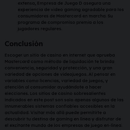
extensa, Empresa de Juego D asegura una
experiencia de video gaming agradable para los
consumidores de Mastercard en marcha. Su
programa de compromiso premia a los
jugadores regulares.
Conclusión
Escoger un sitio de casino en internet que aprueba
Mastercard como método de liquidación te brinda
conveniencia, seguridad y protección, y una gran
variedad de opciones de videojuegos. Al pensar en
variables como licencias, variedad de juegos, y
atención al consumidor ayudándote a hacer
elecciones. Los sitios de casino sobresalientes
indicados en este post son solo apenas algunos de las
innumerables sistemas confiables accesibles en la
actualidad. Visitar más allá puede permitirte a
descubrir tu destino de gaming en línea y disfrutar de
el excitante mundo de los empresas de juego en-línea.