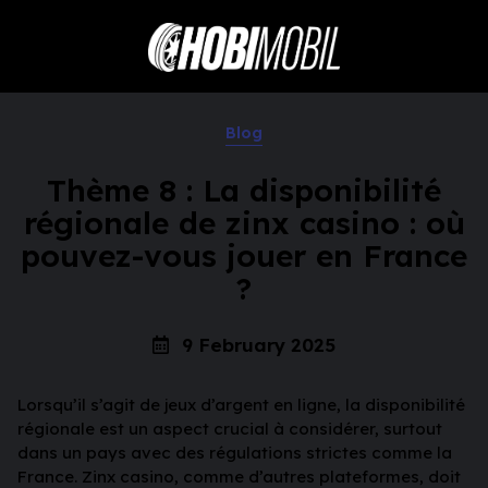
Blog
Thème 8 : La disponibilité
régionale de zinx casino : où
pouvez-vous jouer en France
?
9 February 2025
Lorsqu’il s’agit de jeux d’argent en ligne, la disponibilité
régionale est un aspect crucial à considérer, surtout
dans un pays avec des régulations strictes comme la
France. Zinx casino, comme d’autres plateformes, doit