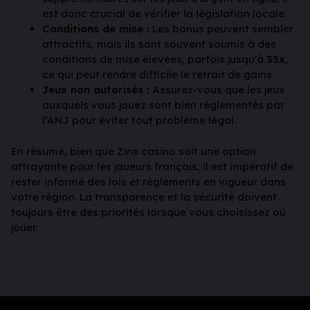
est donc crucial de vérifier la législation locale.
Conditions de mise :
Les bonus peuvent sembler
attractifs, mais ils sont souvent soumis à des
conditions de mise élevées, parfois jusqu’à
35x
,
ce qui peut rendre difficile le retrait de gains.
Jeux non autorisés :
Assurez-vous que les jeux
auxquels vous jouez sont bien réglementés par
l’ANJ pour éviter tout problème légal.
En résumé, bien que Zinx casino soit une option
attrayante pour les joueurs français, il est impératif de
rester informé des lois et règlements en vigueur dans
votre région. La transparence et la sécurité doivent
toujours être des priorités lorsque vous choisissez où
jouer.