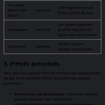
Provence-
Une région avec une
Alpes-Côte
Autorisé
forte culture de jeux.
d’Azur
Les joueurs peuvent
Normandie
Autorisé
profiter des jeux en
ligne sans restrictions.
Vérifiez les lois
Outre-mer
Variable
locales spécifiques.
3. Pitfalls potentiels
Bien que Zinx casino offre de nombreuses opportunités
de jeu, il est essentiel d’être conscient des pièges
potentiels :
Restrictions géographiques :
Certaines régions
peuvent imposer des restrictions
supplémentaires sur les jeux d’argent en ligne, il