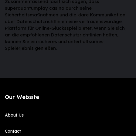
Zusammenfassend lässt sich sagen, dass
superquantumplay casino durch seine
Sicherheitsmaßnahmen und die klare Kommunikation
über Datenschutzrichtlinien eine vertrauenswürdige
Plattform für Online-Glücksspiel bietet. Wenn Sie sich
an die empfohlenen Datenschutzrichtlinien halten,
können Sie ein sicheres und unterhaltsames
Spielerlebnis genießen.
Our Website
About Us
Contact