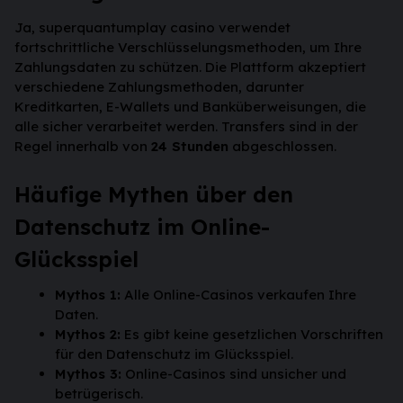
Ja, superquantumplay casino verwendet
fortschrittliche Verschlüsselungsmethoden, um Ihre
Zahlungsdaten zu schützen. Die Plattform akzeptiert
verschiedene Zahlungsmethoden, darunter
Kreditkarten, E-Wallets und Banküberweisungen, die
alle sicher verarbeitet werden. Transfers sind in der
Regel innerhalb von
24 Stunden
abgeschlossen.
Häufige Mythen über den
Datenschutz im Online-
Glücksspiel
Mythos 1:
Alle Online-Casinos verkaufen Ihre
Daten.
Mythos 2:
Es gibt keine gesetzlichen Vorschriften
für den Datenschutz im Glücksspiel.
Mythos 3:
Online-Casinos sind unsicher und
betrügerisch.