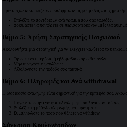
Πριν αρχίσετε να παίζετε, προσαρμόστε τις ρυθμίσεις στοιχηματισμ
Επιλέξτε το ποντάρισμα ανά γραμμή που σας ταιριάζει.
Δοκιμάστε να ποντάρετε σε περισσότερες γραμμές για αυξημέν
Βήμα 5: Χρήση Στρατηγικής Παιχνιδιού
Ακολουθήστε μια στρατηγική για να ελέγχετε καλύτερα το bankroll 
Ορίστε ένα ημερήσιο ή εβδομαδιαίο όριο δαπανών.
Μην κυνηγάτε τις απώλειες.
Αξιολογήστε την πρόοδό σας τακτικά.
Βήμα 6: Πληρωμές και Ανά withdrawal
Η διαδικασία ανάληψης είναι σημαντική για την εμπειρία σας. Ακο
Πηγαίνετε στην ενότητα «Ανάληψη» του λογαριασμού σας.
Επιλέξτε τη μέθοδο πληρωμής που προτιμάτε.
Συμπληρώστε το ποσό που θέλετε να withdraw.
Σύγκριση Κουλοχέρηδων