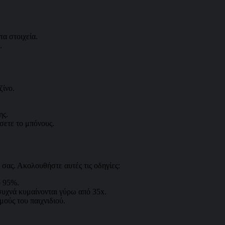
α στοιχεία.
.
ζίνο.
ης.
σετε το μπόνους.
 σας. Ακολουθήστε αυτές τις οδηγίες:
 95%.
 συχνά κυμαίνονται γύρω από 35x.
ούς του παιχνιδιού.