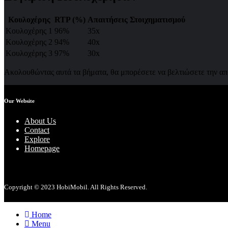
Κουλοχέρης
RTP (%)
Απαιτήσεις Στοιχηματισμού
Κουλοχέρης 1
96%
35x
Κουλοχέρης 2
94%
40x
Κουλοχέρης 3
97%
30x
Ακολουθώντας αυτά τα βήματα, θα μπορέσετε να βελτιώσετε την απόδ
Our Website
About Us
Contact
Explore
Homepage
Copyright © 2023 HobiMobil. All Rights Reserved.
Home
Menu