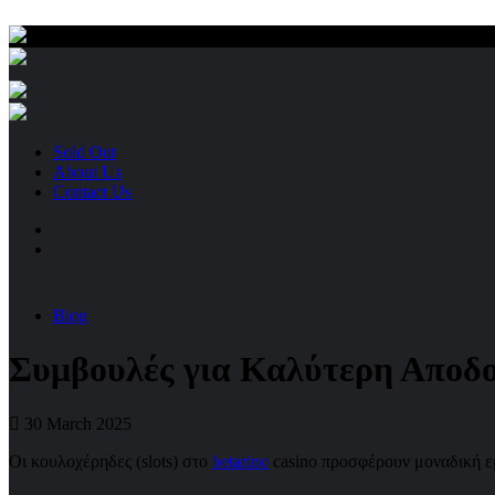
Sold Out
About Us
Contact Us
Blog
Συμβουλές για Καλύτερη Αποδοσ
30 March 2025
Οι κουλοχέρηδες (slots) στο
betarino
casino προσφέρουν μοναδική εμ