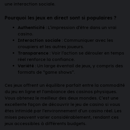
une interaction sociale.
Pourquoi les jeux en direct sont si populaires ?
Authenticité
: L’impression d’être dans un vrai
casino.
Interaction sociale
: Communiquer avec les
croupiers et les autres joueurs.
Transparence
: Voir l’action se dérouler en temps
réel renforce la confiance.
Variété
: Un large éventail de jeux, y compris des
formats de “game shows”.
Ces jeux offrent un équilibre parfait entre la commodité
du jeu en ligne et l’ambiance des casinos physiques.
Vous obtenez le meilleur des deux mondes. C’est une
excellente façon de découvrir le jeu de casino si vous
êtes intimidé par l’environnement d’un casino réel. Les
mises peuvent varier considérablement, rendant ces
jeux accessibles à différents budgets.