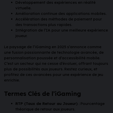
Développement des expériences en réalité
virtuelle.
Amélioration continue des applications mobiles.
Accélération des méthodes de paiement pour
des transactions plus rapides.
Intégration de l’IA pour une meilleure expérience
joueur.
Le paysage de l’iGaming en 2025 s’annonce comme
une fusion passionnante de technologie avancée, de
personnalisation poussée et d’accessibilité mobile.
C’est un secteur qui ne cesse d’évoluer, offrant toujours
plus de possibilités aux joueurs. Restez curieux, et
profitez de ces avancées pour une expérience de jeu
enrichie.
Termes Clés de l’iGaming
RTP (Taux de Retour au Joueur)
: Pourcentage
théorique de retour aux joueurs.