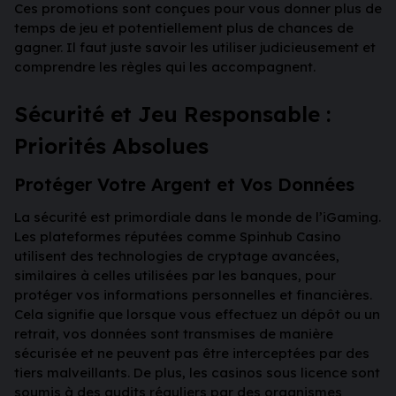
Ces promotions sont conçues pour vous donner plus de
temps de jeu et potentiellement plus de chances de
gagner. Il faut juste savoir les utiliser judicieusement et
comprendre les règles qui les accompagnent.
Sécurité et Jeu Responsable :
Priorités Absolues
Protéger Votre Argent et Vos Données
La sécurité est primordiale dans le monde de l’iGaming.
Les plateformes réputées comme Spinhub Casino
utilisent des technologies de cryptage avancées,
similaires à celles utilisées par les banques, pour
protéger vos informations personnelles et financières.
Cela signifie que lorsque vous effectuez un dépôt ou un
retrait, vos données sont transmises de manière
sécurisée et ne peuvent pas être interceptées par des
tiers malveillants. De plus, les casinos sous licence sont
soumis à des audits réguliers par des organismes