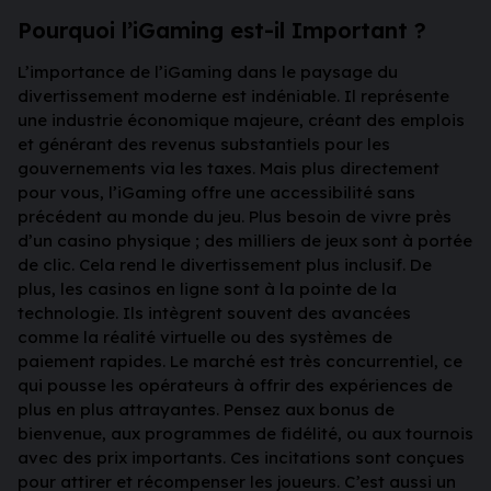
Pourquoi l’iGaming est-il Important ?
L’importance de l’iGaming dans le paysage du
divertissement moderne est indéniable. Il représente
une industrie économique majeure, créant des emplois
et générant des revenus substantiels pour les
gouvernements via les taxes. Mais plus directement
pour vous, l’iGaming offre une accessibilité sans
précédent au monde du jeu. Plus besoin de vivre près
d’un casino physique ; des milliers de jeux sont à portée
de clic. Cela rend le divertissement plus inclusif. De
plus, les casinos en ligne sont à la pointe de la
technologie. Ils intègrent souvent des avancées
comme la réalité virtuelle ou des systèmes de
paiement rapides. Le marché est très concurrentiel, ce
qui pousse les opérateurs à offrir des expériences de
plus en plus attrayantes. Pensez aux bonus de
bienvenue, aux programmes de fidélité, ou aux tournois
avec des prix importants. Ces incitations sont conçues
pour attirer et récompenser les joueurs. C’est aussi un