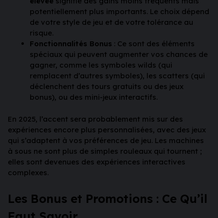
élevée
signifie des gains moins fréquents mais
potentiellement plus importants. Le choix dépend
de votre style de jeu et de votre tolérance au
risque.
Fonctionnalités Bonus
: Ce sont des éléments
spéciaux qui peuvent augmenter vos chances de
gagner, comme les symboles wilds (qui
remplacent d’autres symboles), les scatters (qui
déclenchent des tours gratuits ou des jeux
bonus), ou des mini-jeux interactifs.
En 2025, l’accent sera probablement mis sur des
expériences encore plus personnalisées, avec des jeux
qui s’adaptent à vos préférences de jeu. Les machines
à sous ne sont plus de simples rouleaux qui tournent ;
elles sont devenues des expériences interactives
complexes.
Les Bonus et Promotions : Ce Qu’il
Faut Savoir