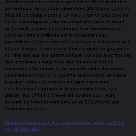
développeurs de logiciels spécialisés. Ils utilisent des
générateurs de nombres aléatoires (RNG) pour garantir
l’équité de chaque partie. Un RNG, c’est un peu comme
un dé numérique qui tire des résultats complètement
au hasard, assurant que chaque tour de rouleau ou
chaque carte distribuée est indépendant des
précédents. C’est la garantie que le jeu n’est pas truqué
et que chaque joueur a une chance égale de gagner. La
variété des jeux est astronomique. Vous pouvez trouver
des machines à sous avec des thèmes allant de
l’aventure à la fantaisie, des jeux de table classiques
comme le blackjack, la roulette, le baccarat, et même
le poker vidéo. Les casinos en ligne cherchent
constamment à proposer de nouveaux titres pour
garder leur offre fraîche et attrayante pour leurs
joueurs. Ils fonctionnent 24h/24 et 7j/7, offrant une
flexibilité inégalée.
Spinhub Casino est-il vraiment moins généreux? La
vérité dévoilée