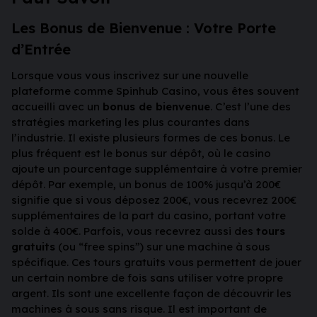
Les Bonus de Bienvenue : Votre Porte
d’Entrée
Lorsque vous vous inscrivez sur une nouvelle
plateforme comme Spinhub Casino, vous êtes souvent
accueilli avec un
bonus de bienvenue
. C’est l’une des
stratégies marketing les plus courantes dans
l’industrie. Il existe plusieurs formes de ces bonus. Le
plus fréquent est le bonus sur dépôt, où le casino
ajoute un pourcentage supplémentaire à votre premier
dépôt. Par exemple, un bonus de 100% jusqu’à 200€
signifie que si vous déposez 200€, vous recevrez 200€
supplémentaires de la part du casino, portant votre
solde à 400€. Parfois, vous recevrez aussi des
tours
gratuits
(ou “free spins”) sur une machine à sous
spécifique. Ces tours gratuits vous permettent de jouer
un certain nombre de fois sans utiliser votre propre
argent. Ils sont une excellente façon de découvrir les
machines à sous sans risque. Il est important de