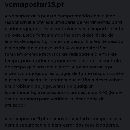
vemapostar15.pt
A vemapostar15.pt está comprometida com o jogo
responsável e oferece uma série de ferramentas para
ajudar os jogadores a controlar o seu comportamento
de jogo. Estas ferramentas incluem a definição de
limites de depósito, limites de perda, limites de sessão
e a opção de autoexclusão. A vemapostar15.pt
também oferece recursos de realidade e alertas de
tempo, para ajudar os jogadores a manter o controlo
do tempo que passam a jogar. A vemapostar15.pt
incentiva os jogadores a jogar de forma responsável e
a procurar ajuda se sentirem que estão a desenvolver
um problema de jogo. Antes de qualquer
levantamento, é necessário o processo de KYC (Know
Your Customer) para verificar a identidade do
utilizador.
A vemapostar15.pt demonstra um forte compromisso
com a segurança e o bem-estar dos seus jogadores,