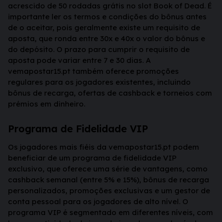
acrescido de 50 rodadas grátis no slot Book of Dead. É
importante ler os termos e condições do bônus antes
de o aceitar, pois geralmente existe um requisito de
aposta, que ronda entre 30x e 40x o valor do bônus e
do depósito. O prazo para cumprir o requisito de
aposta pode variar entre 7 e 30 dias. A
vemapostar15.pt também oferece promoções
regulares para os jogadores existentes, incluindo
bônus de recarga, ofertas de cashback e torneios com
prémios em dinheiro.
Programa de Fidelidade VIP
Os jogadores mais fiéis da vemapostar15.pt podem
beneficiar de um programa de fidelidade VIP
exclusivo, que oferece uma série de vantagens, como
cashback semanal (entre 5% e 15%), bônus de recarga
personalizados, promoções exclusivas e um gestor de
conta pessoal para os jogadores de alto nível. O
programa VIP é segmentado em diferentes níveis, com