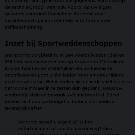
van 256-bit encryptie voor uw gegevens. Vertrouw op
de techniek, maar vertrouw vooral op uw eigen
gezonde verstand. Consulteer de sectie over
verantwoord spelen voor meer informatie over
zelfbescherming.
Inzet bij Sportweddenschappen
Het sportsbook biedt ruim 244 voetbalwedstrijden en
358 tennisevenementen om op te wedden. Gebruik de
in-play functies en statistieken om uw keuzes te
onderbouwen. Laat u niet leiden door emoties tijdens
een live wedstrijd. Het is makkelijk om in de snelheid van
het moment meer in te zetten dan gepland. Houd uw
wedbriefje klein en bewaak uw limieten strikt. Speel
bewust en houd uw budget in balans met andere
levensbehoeften.
Waarom speelt u eigenlijk? Is het
entertainment of zoekt u een uitweg? Kies