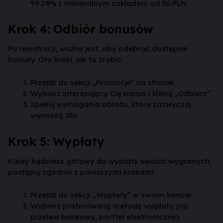
99.28% z minimalnym zakładem od 50 PLN.
Krok 4: Odbiór bonusów
Po rejestracji, ważne jest, aby odebrać dostępne
bonusy. Oto kroki, jak to zrobić:
Przejdź do sekcji „Promocje” na stronie.
Wybierz interesujący Cię bonus i kliknij „Odbierz”.
Spełnij wymagania obrotu, które zazwyczaj
wynoszą 35x.
Krok 5: Wypłaty
Kiedy będziesz gotowy do wypłaty swoich wygranych,
postępuj zgodnie z poniższymi krokami:
Przejdź do sekcji „Wypłaty” w swoim koncie.
Wybierz preferowaną metodę wypłaty (np.
przelew bankowy, portfel elektroniczny).