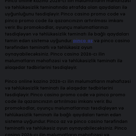
Pinco online kazino 2026-cı ilin məlumatların məhafızəsi
və təhlükəsizlik təminatında ətrafda olan qaydaları ilə
uyğunluğunu təsdiqləyir. Pinco casino promo code və
pinco promo code ilə qazancınızın artırılması imkanı
verir. Bu promokodlar, oyunçu məlumatlarınızı
təsdiqləyən və təhlükəsizlik təminatı ilə bağlı qaydaları
təmin edən sistemə uyğundur.
pinco az
və pinco casino
tərəfindən təminatlı və təhlükəsiz oyun
oynayabilecəksiniz. Pinco casino 2026-cı ilin
məlumatların məhafızəsi və təhlükəsizlik təminatı ilə
əlaqədar tədbirlərini təsdiqləyir.
Pinco online kazino 2026-cı ilin məlumatların məhafızəsi
və təhlükəsizlik təminatı ilə əlaqədar tədbirlərini
təsdiqləyir. Pinco casino promo code və pinco promo
code ilə qazancınızın artırılması imkanı verir. Bu
promokodlar, oyunçu məlumatlarınızı təsdiqləyən və
təhlükəsizlik təminatı ilə bağlı qaydaları təmin edən
sistemə uyğundur. Pinco az və pinco casino tərəfindən
təminatlı və təhlükəsiz oyun oynayabilecəksiniz. Pinco
casino 2026-cı ilin məlumatların məhafızəsi və