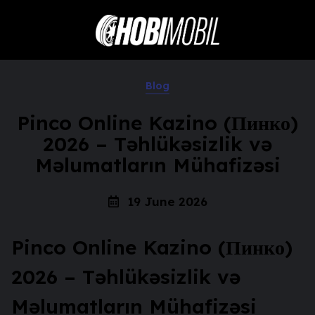
Blog
Pinco Online Kazino (Пинко)
2026 – Təhlükəsizlik və
Məlumatların Mühafizəsi
19 June 2026
Pinco Online Kazino (Пинко)
2026 – Təhlükəsizlik və
Məlumatların Mühafizəsi