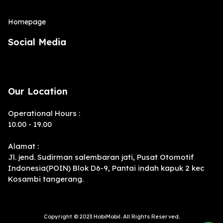
Homepage
Social Media
Our Location
Operational Hours :
10.00 - 19.00
Alamat :
Jl. jend. Sudirman salembaran jati, Pusat Otomotif
Indonesia(POIN) Blok D6-9, Pantai indah kapuk 2 kec
Kosambi tangerang.
Copyright © 2023 HobiMobil. All Rights Reserved.