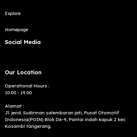
Explore
Homepage
Social Media
Our Location
Operational Hours :
10.00 - 19.00
Alamat :
Jl. jend. Sudirman salembaran jati, Pusat Otomotif
Indonesia(POIN) Blok D6-9, Pantai indah kapuk 2 kec
Kosambi tangerang.