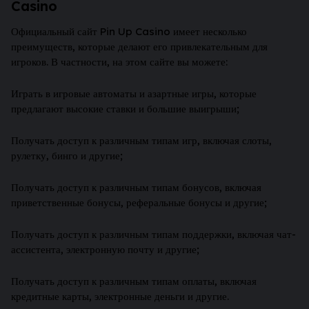
Casino
Официальный сайт Pin Up Casino имеет несколько
преимуществ, которые делают его привлекательным для
игроков. В частности, на этом сайте вы можете:
Играть в игровые автоматы и азартные игры, которые
предлагают высокие ставки и большие выигрыши;
Получать доступ к различным типам игр, включая слоты,
рулетку, бинго и другие;
Получать доступ к различным типам бонусов, включая
приветственные бонусы, реферальные бонусы и другие;
Получать доступ к различным типам поддержки, включая чат-
ассистента, электронную почту и другие;
Получать доступ к различным типам оплаты, включая
кредитные карты, электронные деньги и другие.