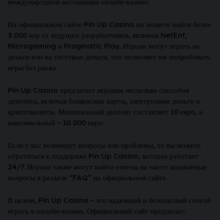
международной ассоциации онлайн-казино.
На официальном сайте Pin Up Casino вы можете найти более
3 000 игр от ведущих разработчиков, включая NetEnt,
Microgaming и Pragmatic Play. Игроки могут играть на
деньги или на тестовые деньги, что позволяет им попробовать
игры без риска.
Pin Up Casino предлагает игрокам несколько способов
депозита, включая банковские карты, электронные деньги и
криптовалюты. Минимальный депозит составляет 10 евро, а
максимальный – 10 000 евро.
Если у вас возникнут вопросы или проблемы, то вы можете
обратиться к поддержке Pin Up Casino, которая работает
24/7. Игроки также могут найти ответы на часто задаваемые
вопросы в разделе “FAQ” на официальном сайте.
В целом, Pin Up Casino – это надежный и безопасный способ
играть в онлайн-казино. Официальный сайт предлагает