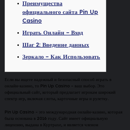
Преимущества
официального сайта Pin Up
Casino
Играть Онлайн – Вход
Шаг 2: Введение данных
Зеркало – Как Использовать
Если вы ищете надежный и безопасный способ играть в
онлайн-казино, то Pin Up Casino – ваш выбор. Это
официальный сайт, который предлагает игрокам широкий
спектр игр, включая слоты, карточные игры и рулетку.
Pin Up Casino – это международная онлайн-казино, которая
была основана в 2016 году. Сайт имеет официальную
лицензию, выдана в Куртрахе, и является членом