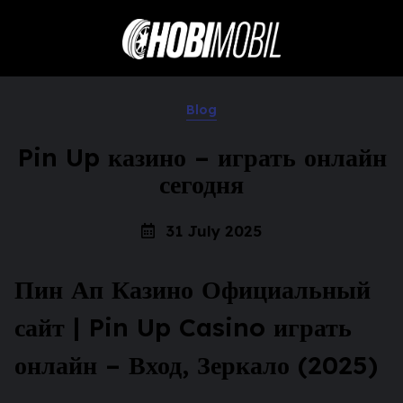
Blog
Pin Up казино – играть онлайн
сегодня
31 July 2025
Пин Ап Казино Официальный
сайт | Pin Up Casino играть
онлайн – Вход, Зеркало (2025)