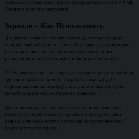
Теперь вы готовы начать играть на официальном сайте Pin Up
Casino и получать выигрыши!
Зеркало – Как Использовать
Для начала, зеркало – это веб-страница, которая копирует
официальный сайт пинап казино. Это означает, что вы можете
играть на зеркале, как на официальном сайте, но без
регистрации и без необходимости вводить свои данные.
Чтобы начать играть на зеркале, вам нужно просто перейти на
зеркало и нажать на кнопку “Играть”. Затем вы будете
перенаправлены на страницу с доступными играми, где вы
можете выбрать игру, которая вам нравится.
Важно помнить, что зеркало – это не официальный сайт,
поэтому вам нужно быть осторожным и не вводить свои
данные, если вы не хотите, чтобы они были использованы
неавторитетными лицами.