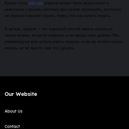
Кроме того,
pin-up
зеркало может быть недоступно в
некоторых странах, поэтому вам нужно проверить, доступно
ли зеркало в вашей стране, перед тем как начать играть.
В целом, зеркало – это хороший способ начать играть на
пинап казино, не регистрируясь и не вводя свои данные. Мы
рекомендуем вам использовать зеркало, если вы хотите начать
играть, но не знаете, как это сделать.
Our Website
About Us
Contact