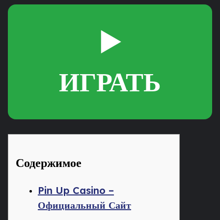
▶️
ИГРАТЬ
Содержимое
Pin Up Casino –
Официальный Сайт