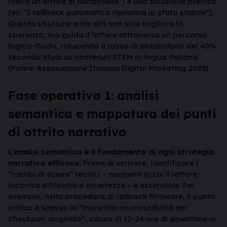
rileva un errore di handshake”) e una soluzione precisa
(es. “il rollback automatico ripristina lo stato stabile”).
Questa struttura a tre atti non solo migliora la
coerenza, ma guida il lettore attraverso un percorso
logico-fluido, riducendo il tasso di abbandono del 40%
secondo studi su contenuti STEM in lingua italiana
(Fonte: Associazione Italiana Digital Marketing 2023).
Fase operativa 1: analisi
semantica e mappatura dei punti
di attrito narrativo
L’analisi semantica è il fondamento di ogni strategia
narrativa efficace.
Prima di scrivere, identificare i
“cambi di scena” tecnici – momenti in cui il lettore
incontra difficoltà o incertezze – è essenziale. Per
esempio, nella procedura di rollback firmware, il punto
critico è spesso la “mancata riconoscibilità del
checksum originale”, causa di 12-24 ore di downtime in