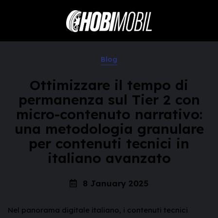
Blog
Ottimizzare il tempo di
permanenza sul Tier 2 con
micro-contenuto narrativo:
una metodologia granulare
per contenuti tecnici in
italiano avanzato
8 January 2025
Nel panorama digitale italiano, i contenuti tecnici