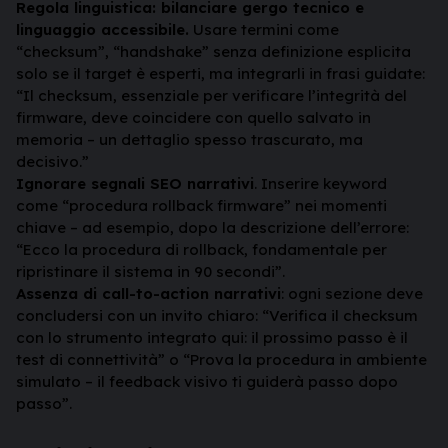
Regola linguistica: bilanciare gergo tecnico e
linguaggio accessibile.
Usare termini come
“checksum”, “handshake” senza definizione esplicita
solo se il target è esperti, ma integrarli in frasi guidate:
“Il checksum, essenziale per verificare l’integrità del
firmware, deve coincidere con quello salvato in
memoria – un dettaglio spesso trascurato, ma
decisivo.”
Ignorare segnali SEO narrativi
. Inserire keyword
come “procedura rollback firmware” nei momenti
chiave – ad esempio, dopo la descrizione dell’errore:
“Ecco la procedura di rollback, fondamentale per
ripristinare il sistema in 90 secondi”.
Assenza di call-to-action narrativi
: ogni sezione deve
concludersi con un invito chiaro: “Verifica il checksum
con lo strumento integrato qui: il prossimo passo è il
test di connettività” o “Prova la procedura in ambiente
simulato – il feedback visivo ti guiderà passo dopo
passo”.