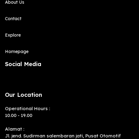
About Us
Contact
Explore
Homepage
Social Media
Our Location
Operational Hours :
10.00 - 19.00
Alamat :
Jl. jend. Sudirman salembaran jati, Pusat Otomotif