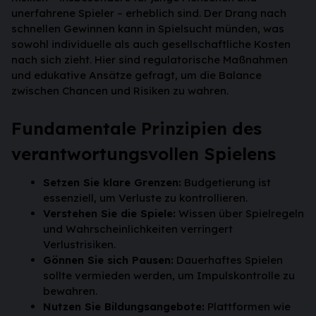
unerfahrene Spieler – erheblich sind. Der Drang nach
schnellen Gewinnen kann in Spielsucht münden, was
sowohl individuelle als auch gesellschaftliche Kosten
nach sich zieht. Hier sind regulatorische Maßnahmen
und edukative Ansätze gefragt, um die Balance
zwischen Chancen und Risiken zu wahren.
Fundamentale Prinzipien des
verantwortungsvollen Spielens
Setzen Sie klare Grenzen:
Budgetierung ist
essenziell, um Verluste zu kontrollieren.
Verstehen Sie die Spiele:
Wissen über Spielregeln
und Wahrscheinlichkeiten verringert
Verlustrisiken.
Gönnen Sie sich Pausen:
Dauerhaftes Spielen
sollte vermieden werden, um Impulskontrolle zu
bewahren.
Nutzen Sie Bildungsangebote:
Plattformen wie