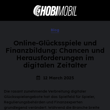
Blog
Online-Glücksspiele und
Finanzbildung: Chancen und
Herausforderungen im
digitalen Zeitalter
12 March 2025
Die rasant zunehmende Verbreitung digitaler
Glücksspielangebote hat das Spielfeld für Spieler,
Regulierungsbehörden und Finanzexperten
grundlegend verändert. Während die Branche breite