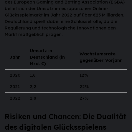
des European Gaming and Betting Association (EGBA)
belief sich der Umsatz im europäischen Online-
Glücksspielmarkt im Jahr 2022 auf über
€25 Milliarden
.
Deutschland spielt dabei eine Schlüsselrolle, da die
Regulierung und technologische Innovationen den
Markt maßgeblich prägen.
Umsatz in
Wachstumsrate
Jahr
Deutschland (in
gegenüber Vorjahr
Mrd. €)
2020
1,8
12%
2021
2,2
22%
2022
2,8
27%
Risiken und Chancen: Die Dualität
des digitalen Glücksspielens