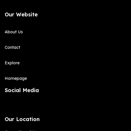
Our Website
About Us
Contact
Explore
Homepage
Social Media
Our Location