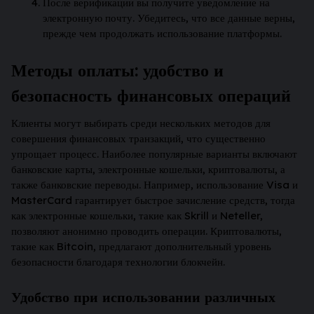
После верификации вы получите уведомление на
электронную почту. Убедитесь, что все данные верны,
прежде чем продолжать использование платформы.
Методы оплаты: удобство и
безопасность финансовых операций
Клиенты могут выбирать среди нескольких методов для
совершения финансовых транзакций, что существенно
упрощает процесс. Наиболее популярные варианты включают
банковские карты, электронные кошельки, криптовалюты, а
также банковские переводы. Например, использование Visa и
MasterCard гарантирует быстрое зачисление средств, тогда
как электронные кошельки, такие как Skrill и Neteller,
позволяют анонимно проводить операции. Криптовалюты,
такие как Bitcoin, предлагают дополнительный уровень
безопасности благодаря технологии блокчейн.
Удобство при использовании различных