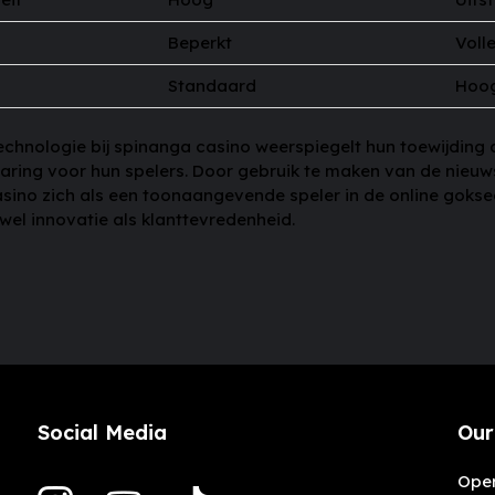
Beperkt
Voll
n
Standaard
Hoo
technologie bij spinanga casino weerspiegelt hun toewijding
aring voor hun spelers. Door gebruik te maken van de nieuw
asino zich als een toonaangevende speler in de online gokse
wel innovatie als klanttevredenheid.
Social Media
Our
Oper