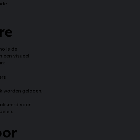
nde
re
no is de
n een visueel
n:
ers
ijk worden geladen,
aliseerd voor
pelen.
oor