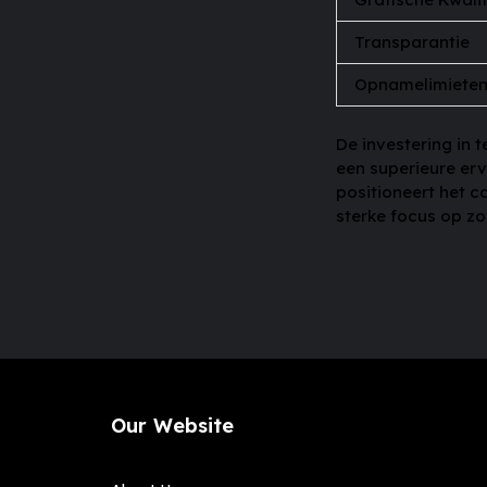
Transparantie
Opnamelimiete
De investering in 
een superieure erv
positioneert het c
sterke focus op zo
Our Website