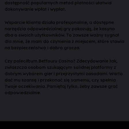
dostępność popularnych metod płatności ułatwia
dokonywanie wpłat i wypłat.
Wsparcie klienta działa profesjonalnie, a dostępne
narzędzia odpowiedzialnej gry pokazują, że kasyno
dba o swoich użytkowników. To zawsze ważny sygnał
dla mnie, że mam do czynienia z miejscem, które stawia
na bezpieczeństwo i dobro gracza.
Czy poleciłbym Betfouru Casino? Zdecydowanie tak,
zwłaszcza osobom szukającym solidnej platformy z
dobrym wyborem gier i przejrzystymi zasadami. Warto
dać mu szansę i przekonać się samemu, czy spełnia
Twoje oczekiwania. Pamiętaj tylko, żeby zawsze grać
odpowiedzialnie.