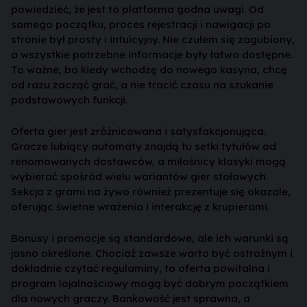
powiedzieć, że jest to platforma godna uwagi. Od
samego początku, proces rejestracji i nawigacji po
stronie był prosty i intuicyjny. Nie czułem się zagubiony,
a wszystkie potrzebne informacje były łatwo dostępne.
To ważne, bo kiedy wchodzę do nowego kasyna, chcę
od razu zacząć grać, a nie tracić czasu na szukanie
podstawowych funkcji.
Oferta gier jest zróżnicowana i satysfakcjonująca.
Gracze lubiący automaty znajdą tu setki tytułów od
renomowanych dostawców, a miłośnicy klasyki mogą
wybierać spośród wielu wariantów gier stołowych.
Sekcja z grami na żywo również prezentuje się okazale,
oferując świetne wrażenia i interakcję z krupierami.
Bonusy i promocje są standardowe, ale ich warunki są
jasno określone. Chociaż zawsze warto być ostrożnym i
dokładnie czytać regulaminy, to oferta powitalna i
program lojalnościowy mogą być dobrym początkiem
dla nowych graczy. Bankowość jest sprawna, a