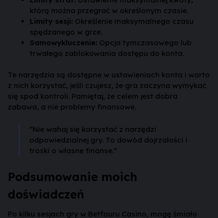
którą można przegrać w określonym czasie.
Limity sesji:
Określenie maksymalnego czasu
spędzanego w grze.
Samowykluczenie:
Opcja tymczasowego lub
trwałego zablokowania dostępu do konta.
Te narzędzia są dostępne w ustawieniach konta i warto
z nich korzystać, jeśli czujesz, że gra zaczyna wymykać
się spod kontroli. Pamiętaj, że celem jest dobra
zabawa, a nie problemy finansowe.
“Nie wahaj się korzystać z narzędzi
odpowiedzialnej gry. To dowód dojrzałości i
troski o własne finanse.”
Podsumowanie moich
doświadczeń
Po kilku sesjach gry w Betfouru Casino, mogę śmiało