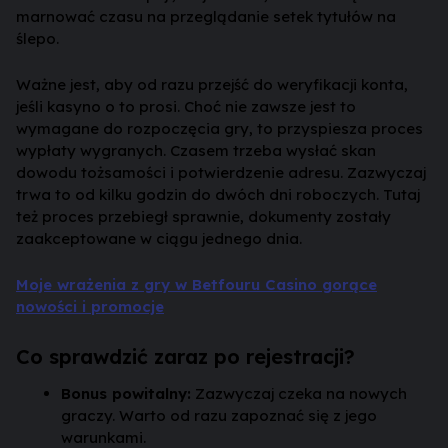
marnować czasu na przeglądanie setek tytułów na
ślepo.
Ważne jest, aby od razu przejść do weryfikacji konta,
jeśli kasyno o to prosi. Choć nie zawsze jest to
wymagane do rozpoczęcia gry, to przyspiesza proces
wypłaty wygranych. Czasem trzeba wysłać skan
dowodu tożsamości i potwierdzenie adresu. Zazwyczaj
trwa to od kilku godzin do dwóch dni roboczych. Tutaj
też proces przebiegł sprawnie, dokumenty zostały
zaakceptowane w ciągu jednego dnia.
Moje wrażenia z gry w Betfouru Casino gorące
nowości i promocje
Co sprawdzić zaraz po rejestracji?
Bonus powitalny:
Zazwyczaj czeka na nowych
graczy. Warto od razu zapoznać się z jego
warunkami.