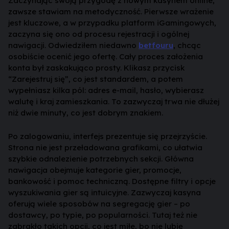
Zaczynając swoją przygodę z nowym kasynem online,
zawsze stawiam na metodyczność. Pierwsze wrażenie
jest kluczowe, a w przypadku platform iGamingowych,
zaczyna się ono od procesu rejestracji i ogólnej
nawigacji. Odwiedziłem niedawno
betfouru
, chcąc
osobiście ocenić jego ofertę. Cały proces założenia
konta był zaskakująco prosty. Klikasz przycisk
“Zarejestruj się”, co jest standardem, a potem
wypełniasz kilka pól: adres e-mail, hasło, wybierasz
walutę i kraj zamieszkania. To zazwyczaj trwa nie dłużej
niż dwie minuty, co jest dobrym znakiem.
Po zalogowaniu, interfejs prezentuje się przejrzyście.
Strona nie jest przeładowana grafikami, co ułatwia
szybkie odnalezienie potrzebnych sekcji. Główna
nawigacja obejmuje kategorie gier, promocje,
bankowość i pomoc techniczną. Dostępne filtry i opcje
wyszukiwania gier są intuicyjne. Zazwyczaj kasyna
oferują wiele sposobów na segregację gier – po
dostawcy, po typie, po popularności. Tutaj też nie
zabrakło takich opcji, co jest miłe, bo nie lubię