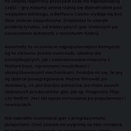
Po udanej rejestracji przyszedł czas na najważniejszą
część – gry. Kasyna online różnią się diametralnie pod
względem katalogu, a Betfouru Casino wydaje się być
dość dobrze zaopatrzone. Znajdziesz tu szeroki
przekrój tytułów, od tradycyjnych gier stołowych po
nowoczesne automaty z mnóstwem funkcji.
Automaty to oczywiście najpopularniejsza kategoria.
Są tu zarówno proste owocówki, idealne dla
początkujących, jak i zaawansowane maszyny z
feature buys, ogromnymi mnożnikami i
skomplikowanymi mechanikami. Podoba mi się, że gry
są dobrze posegregowane. Można filtrować po
dostawcy, co jest bardzo pomocne, bo mam swoich
ulubionych producentów gier, jak np. Pragmatic Play
czy NetEnt. Jest też opcja sortowania po popularności i
nowościach.
Nie zabrakło oczywiście gier z progresywnymi
jackpotami. Choć szanse na wygraną są tam mniejsze,
to potencjalne nagrody są oszałamiające. Warto