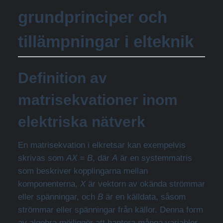
grundprinciper och
tillämpningar i elteknik
Definition av
matrisekvationer inom
elektriska nätverk
En matrisekvation i elkretsar kan exempelvis
skrivas som
AX = B
, där
A
är en systemmatris
som beskriver kopplingarna mellan
komponenterna,
X
är vektorn av okända strömmar
eller spänningar, och
B
är en källdata, såsom
strömmar eller spänningar från källor. Denna form
av algebra möjliggör att hantera många variabler