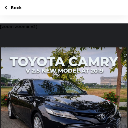
Back
[zoom zoomin=2]