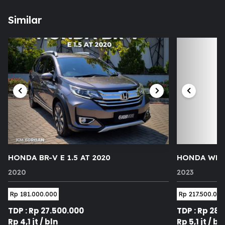
Similar
HONDA BR-V E 1.5 AT 2020
HONDA WR-V
2020
2023
Rp 181.000.000
Rp 217.500.000
TDP : Rp 27.500.000
TDP : Rp 28.
Rp 4,1 jt / bln
Rp 5,1 jt / bl