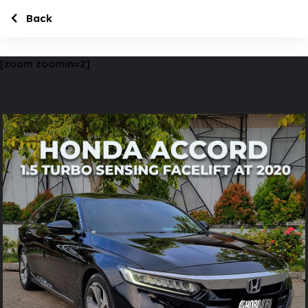
Back
[zoom zoomin=2]