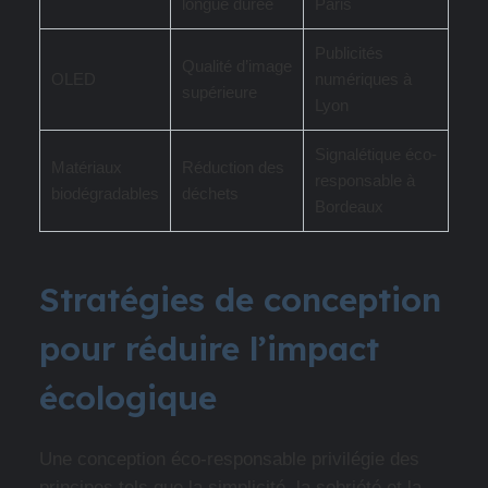
longue durée
Paris
Publicités
Qualité d’image
OLED
numériques à
supérieure
Lyon
Signalétique éco-
Matériaux
Réduction des
responsable à
biodégradables
déchets
Bordeaux
Stratégies de conception
pour réduire l’impact
écologique
Une conception éco-responsable privilégie des
principes tels que la simplicité, la sobriété et la