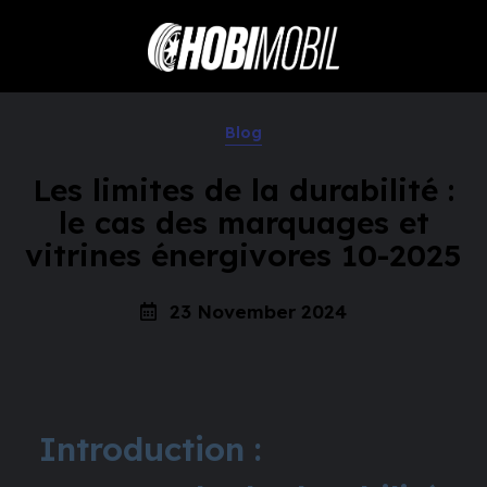
Blog
Les limites de la durabilité :
le cas des marquages et
vitrines énergivores 10-2025
23 November 2024
Introduction :