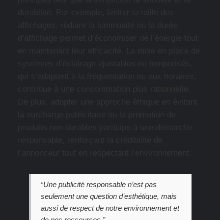
durabilité. Par exemple, limiter la taille des
affichages, réduire la luminosité ou la durée
d’affichage permet d’économiser de l’énergie tout
en maintenant leur efficacité. La mise en place de
systèmes d’éclairage ajustables ou temporisés,
qui s’adaptent à la fréquentation ou aux horaires,
contribue à une consommation plus rationnelle.
De plus, adopter une approche éthique en évitant
la surcharge publicitaire ou la promotion de
produits non durables participe à une démarche
responsable, renforçant la crédibilité de
l’annonceur tout en respectant l’environnement.
“Une publicité responsable n’est pas
seulement une question d’esthétique, mais
aussi de respect de notre environnement et
de nos ressources.”