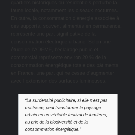
quartiers historiques ou résidentiels perturbe la
faune locale, notamment les oiseaux nocturnes.
En outre, la consommation d’énergie associée à
ces supports, souvent alimentés en permanence,
représente une part significative de la
consommation électrique urbaine. Selon une
étude de l’ADEME, l’éclairage public et
commercial représente environ 20 % de la
consommation énergétique totale des bâtiments
en France, une part qui ne cesse d’augmenter
avec l’extension des surfaces lumineuses.
“La surdensité publicitaire, si elle n’est pas
maîtrisée, peut transformer le paysage
urbain en un véritable festival de lumières,
au prix de la biodiversité et de la
consommation énergétique.”