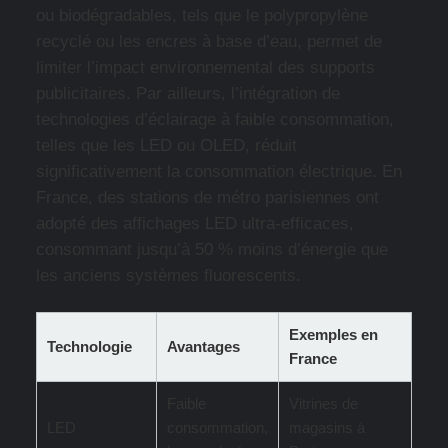
ou biodégradables, tels que le polypropylène
recyclé ou les encres à base d’eau, permet de
limiter l’impact environnemental des supports
publicitaires. Par ailleurs, l’intégration de
technologies d’éclairage à faible consommation,
telles que les LED ou OLED, réduit
significativement la consommation électrique. En
France, des stations de métro parisiennes ont
adopté des affichages LED ultra-efficaces,
consommant jusqu’à 50 % moins d’énergie que
les anciens systèmes fluorescents.
Exemples en
Technologie
Avantages
France
Faible
Vitrines de
LED
consommation,
magasins à