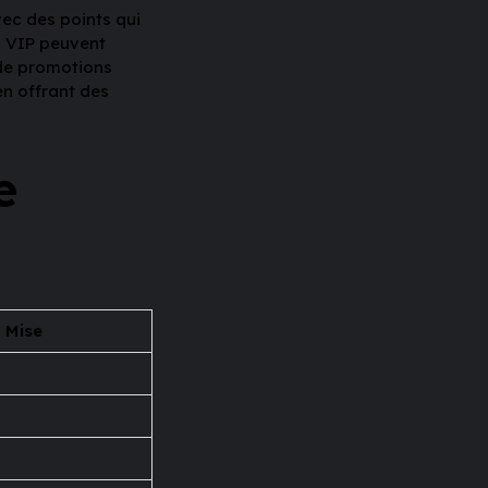
ec des points qui
s VIP peuvent
t de promotions
en offrant des
e
 Mise