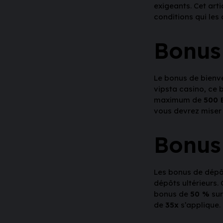
exigeants. Cet arti
conditions qui le
Bonus
Le bonus de bienve
vipsta casino, ce 
maximum de
500 
vous devrez miser 
Bonus
Les bonus de dépôt
dépôts ultérieurs.
bonus de
50 %
sur
de
35x
s’applique.