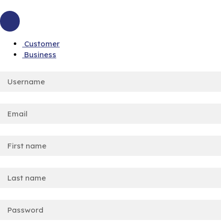
Customer
Business