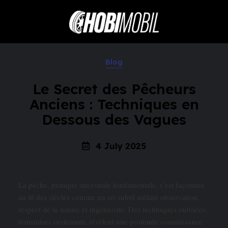
Blog
Le Secret des Pêcheurs
Anciens : Techniques en
Dessous des Vagues
4 July 2025
La pêche, pratique ancestrale fondamentale, s’est façonnée
au fil des siècles comme un art subtil mêlant observation,
respect de la nature et ingéniosité. Des techniques oubliées,
transmises oralement, révèlent une profonde connaissance