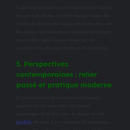
Cette transmission se poursuit aujourd’hui par
des jeux de pêche, souvent intégrés dans des
écoles de mer ou des associations locales, où
les jeunes apprennent non seulement à lancer
ou à tailler, mais aussi à respecter un
équilibre fragile entre tradition et modernité.
5. Perspectives
contemporaines : relier
passé et pratique moderne
La préservation des savoirs traditionnels
prend tout son sens dans un monde
numérique où le lien avec la nature se fait
parfois
abstrait. Les initiatives francophones,
comme les archives orales en ligne ou les