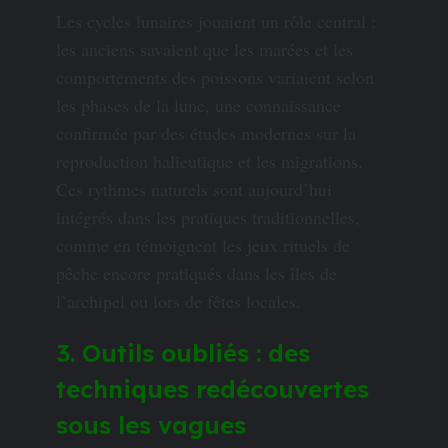
Les cycles lunaires jouaient un rôle central :
les anciens savaient que les marées et les
comportements des poissons variaient selon
les phases de la lune, une connaissance
confirmée par des études modernes sur la
reproduction halieutique et les migrations.
Ces rythmes naturels sont aujourd’hui
intégrés dans les pratiques traditionnelles,
comme en témoignent les jeux rituels de
pêche encore pratiqués dans les îles de
l’archipel ou lors de fêtes locales.
3. Outils oubliés : des
techniques redécouvertes
sous les vagues