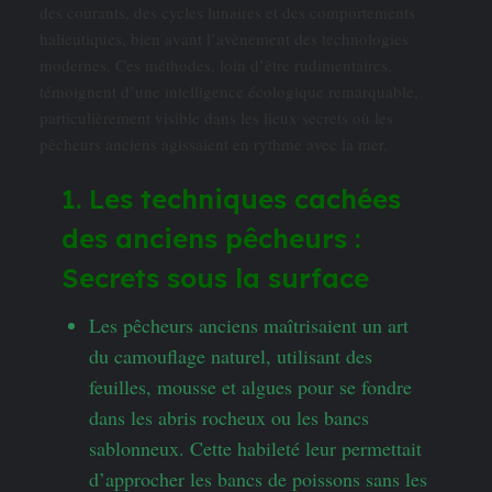
des courants, des cycles lunaires et des comportements
halieutiques, bien avant l’avènement des technologies
modernes. Ces méthodes, loin d’être rudimentaires,
témoignent d’une intelligence écologique remarquable,
particulièrement visible dans les lieux secrets où les
pêcheurs anciens agissaient en rythme avec la mer.
1. Les techniques cachées
des anciens pêcheurs :
Secrets sous la surface
Les pêcheurs anciens maîtrisaient un art
du camouflage naturel, utilisant des
feuilles, mousse et algues pour se fondre
dans les abris rocheux ou les bancs
sablonneux. Cette habileté leur permettait
d’approcher les bancs de poissons sans les