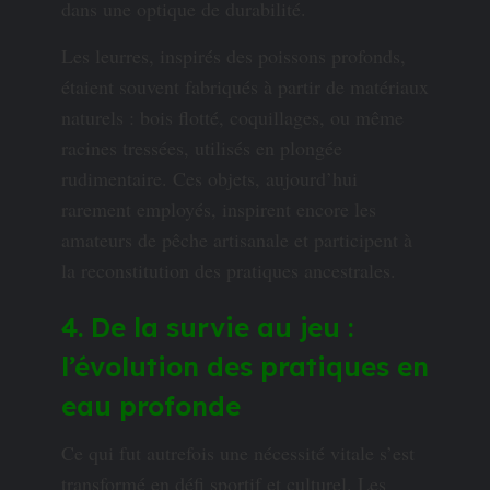
dans une optique de durabilité.
Les leurres, inspirés des poissons profonds,
étaient souvent fabriqués à partir de matériaux
naturels : bois flotté, coquillages, ou même
racines tressées, utilisés en plongée
rudimentaire. Ces objets, aujourd’hui
rarement employés, inspirent encore les
amateurs de pêche artisanale et participent à
la reconstitution des pratiques ancestrales.
4. De la survie au jeu :
l’évolution des pratiques en
eau profonde
Ce qui fut autrefois une nécessité vitale s’est
transformé en défi sportif et culturel. Les