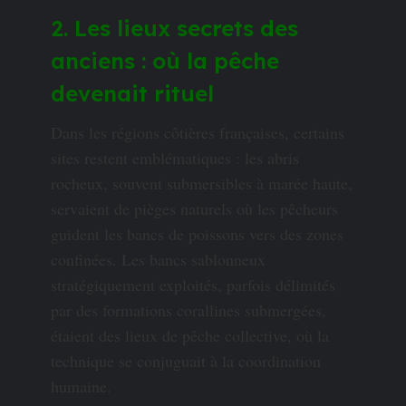
2. Les lieux secrets des
anciens : où la pêche
devenait rituel
Dans les régions côtières françaises, certains
sites restent emblématiques : les abris
rocheux, souvent submersibles à marée haute,
servaient de pièges naturels où les pêcheurs
guident les bancs de poissons vers des zones
confinées. Les bancs sablonneux
stratégiquement exploités, parfois délimités
par des formations corallines submergées,
étaient des lieux de pêche collective, où la
technique se conjuguait à la coordination
humaine.