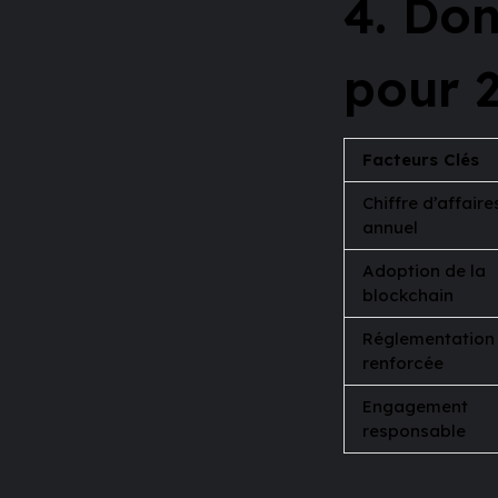
4. Don
pour 
Facteurs Clés
Chiffre d’affaire
annuel
Adoption de la
blockchain
Réglementation
renforcée
Engagement
responsable