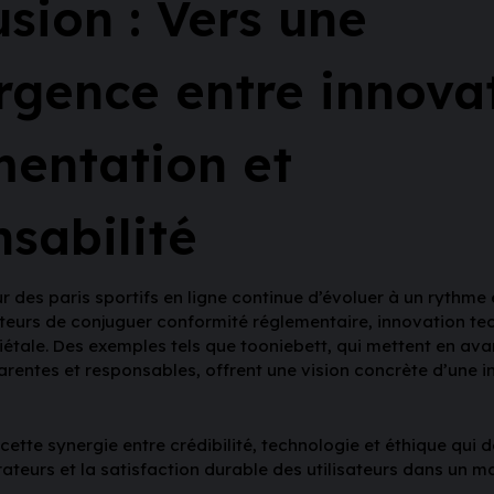
sion : Vers une
rgence entre innovat
mentation et
sabilité
r des paris sportifs en ligne continue d’évoluer à un rythme e
cteurs de conjuguer conformité réglementaire, innovation te
iétale. Des exemples tels que tooniebett, qui mettent en ava
arentes et responsables, offrent une vision concrète d’une in
t cette synergie entre crédibilité, technologie et éthique qui 
ateurs et la satisfaction durable des utilisateurs dans un m