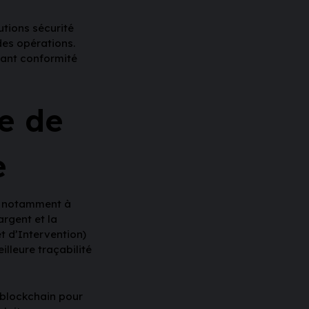
utions sécurité
des opérations.
liant conformité
ve de
e
n, notamment à
argent et la
t d’Intervention)
lleure traçabilité
e blockchain pour