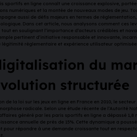
s sportifs en ligne connaît une croissance explosive, portée
ons numériques et la montée de nouveaux modes de jeu. Tou
pagne aussi de défis majeurs en termes de réglementation, 
ologique. Dans cet article, nous analysons comment ces lev
, tout en soulignant l’importance d’acteurs crédibles et nova
mple pertinent d’initiative responsable et innovante, incarn
légitimité réglementaire et expérience utilisateur optimisée
digitalisation du mar
volution structurée
on de la loi sur les jeux en ligne en France en 2010, le secteur
rphose radicale. Selon une étude récente de l’Autorité Na
’affaires généré par les paris sportifs en ligne a dépassé 1,8 
issance annuelle de près de 15%. Cette dynamique a poussé
t pour répondre à une demande croissante tout en respect
t.