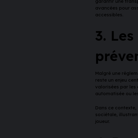
garantir une trans
avancées pour ass
accessibles.
3. Les
préven
Malgré une régleme
reste un enjeu cent
valorisées par les
automatisée ou les
Dans ce contexte, D
sociétale, illustra
joueur.