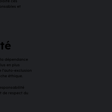
ploite ces
onsables et
té
 à la dépendance
lus en plus
 l’auto-exclusion
che éthique.
responsabilité
et de respect du