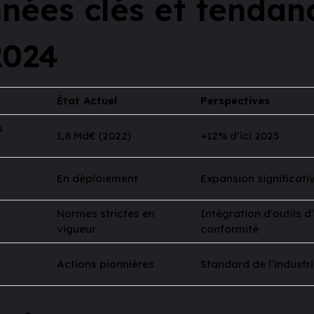
nées clés et tendan
2024
État Actuel
Perspectives
s
1,8 Md€ (2022)
+12% d’ici 2025
En déploiement
Expansion significati
Normes strictes en
Intégration d’outils d
vigueur
conformité
Actions pionnières
Standard de l’industr