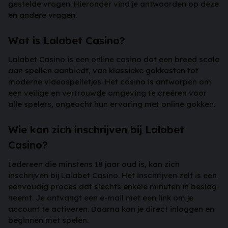
gestelde vragen. Hieronder vind je antwoorden op deze
en andere vragen.
Wat is Lalabet Casino?
Lalabet Casino is een online casino dat een breed scala
aan spellen aanbiedt, van klassieke gokkasten tot
moderne videospelletjes. Het casino is ontworpen om
een veilige en vertrouwde omgeving te creëren voor
alle spelers, ongeacht hun ervaring met online gokken.
Wie kan zich inschrijven bij Lalabet
Casino?
Iedereen die minstens 18 jaar oud is, kan zich
inschrijven bij Lalabet Casino. Het inschrijven zelf is een
eenvoudig proces dat slechts enkele minuten in beslag
neemt. Je ontvangt een e-mail met een link om je
account te activeren. Daarna kan je direct inloggen en
beginnen met spelen.