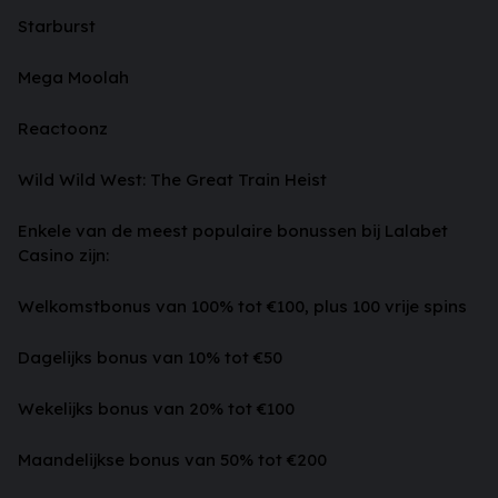
Starburst
Mega Moolah
Reactoonz
Wild Wild West: The Great Train Heist
Enkele van de meest populaire bonussen bij Lalabet
Casino zijn:
Welkomstbonus van 100% tot €100, plus 100 vrije spins
Dagelijks bonus van 10% tot €50
Wekelijks bonus van 20% tot €100
Maandelijkse bonus van 50% tot €200