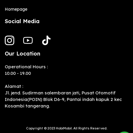
Homepage
Social Media
Our Location
Operational Hours :
10.00 - 19.00
Alamat :
Jl. jend. Sudirman salembaran jati, Pusat Otomotif
Indonesia(POIN) Blok D6-9, Pantai indah kapuk 2 kec
Kosambi tangerang.
Copyright © 2023 HobiMobil. All Rights Reserved.