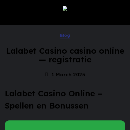
Blog
Lalabet Casino casino online
— registratie
1 March 2025
Lalabet Casino Online –
Spellen en Bonussen