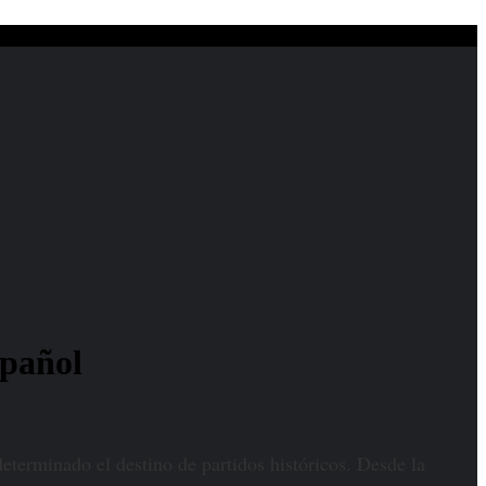
spañol
eterminado el destino de partidos históricos. Desde la