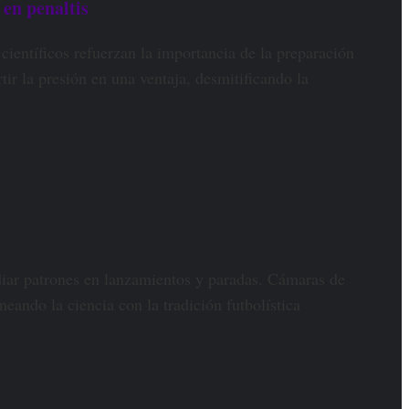
 en penaltis
científicos refuerzan la importancia de la preparación
r la presión en una ventaja, desmitificando la
udiar patrones en lanzamientos y paradas. Cámaras de
ineando la ciencia con la tradición futbolística