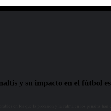
naltis y su impacto en el fútbol e
bles en los que la precisión y la calma en los penaltis han d