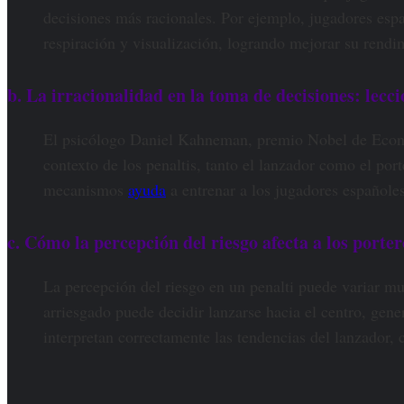
decisiones más racionales. Por ejemplo, jugadores espa
respiración y visualización, logrando mejorar su rendim
b. La irracionalidad en la toma de decisiones: lec
El psicólogo Daniel Kahneman, premio Nobel de Economí
contexto de los penaltis, tanto el lanzador como el po
mecanismos
ayuda
a entrenar a los jugadores españole
c. Cómo la percepción del riesgo afecta a los porte
La percepción del riesgo en un penalti puede variar mu
arriesgado puede decidir lanzarse hacia el centro, gen
interpretan correctamente las tendencias del lanzador,