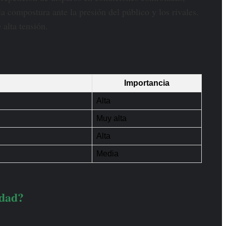
a compostura ante la presión del público y los rivales.
 alta tensión.
Importancia
Alta
Muy alta
Alta
Media
idad?