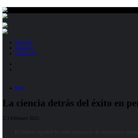
Sold Out
About Us
Contact Us
Blog
La ciencia detrás del éxito en pe
3 February 2025
El fútbol español ha sido escenario de momentos memora