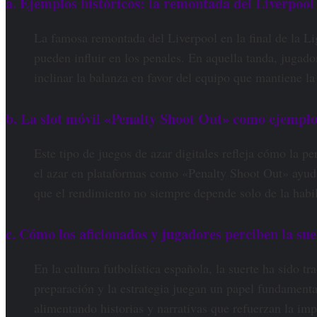
a. Ejemplos históricos: la remontada del Liverpool 
La famosa remontada del Liverpool en la final de la 
pueden influir en los penales. En aquella tanda, juga
inclinar la balanza en favor del equipo que mantiene la
b. La slot móvil «Penalty Shoot Out» como ejemplo 
Este tipo de juegos de azar digitales refleja cómo la pe
el azar en plataformas como «Penalty Shoot Out» ayuda 
que el rendimiento no siempre depende solo de la habil
c. Cómo los aficionados y jugadores perciben la suer
En la cultura futbolística española, la suerte ha sido 
preparación y la estrategia juegan un papel fundamental
alimentando historias y narrativas que refuerzan la imp