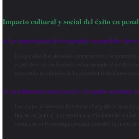
Impacto cultural y social del éxito en penal
a. La importancia de los penaltis en partidos clave y
Los penaltis han decidido campeonatos y han marcado ca
el gol decisivo en la tanda, es un ejemplo claro de có
convertido en símbolo de la identidad futbolística espa
b. La influencia en la moral y el orgullo nacional:
Los éxitos en penaltis fortalecen el orgullo nacional y
Iniesta en la final, promovió un sentimiento de unidad y
confianza en la estrategia pueden convertir la suerte en