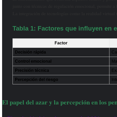
junto con técnicas de regulación emocional, permite a l
La integración de tecnologías como la realidad virtual 
Tabla 1: Factores que influyen en el
Factor
Decisión rápida
Ca
Control emocional
Ma
Precisión técnica
Ex
Percepción del riesgo
Int
El papel del azar y la percepción en los pe