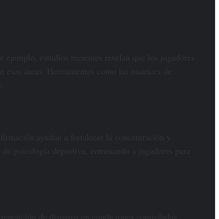
or ejemplo, estudios recientes revelan que los jugadores
 en esas áreas. Herramientas como las matrices de
.
afirmación ayudan a fortalecer la concentración y
 de psicología deportiva, entrenando a jugadores para
 repetición de disparos en condiciones controladas,