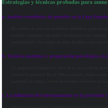
Estrategias y técnicas probadas para aumen
a. Análisis estadístico de penaltis en la Liga Españ
El análisis de datos ha permitido identificar patrones 
tienden a disparar con mayor frecuencia a las esquinas 
probabilidad y los mapas de calor facilitan a los entren
b. Técnicas mentales y preparación psicológica en 
La preparación mental es clave en la ejecución de penal
reducir la ansiedad. En el fútbol español, clubes com
mantener la calma y tomar decisiones racionales en lo
c. La influencia del entrenamiento en la precisión 
El entrenamiento que combina aspectos físicos y psicol