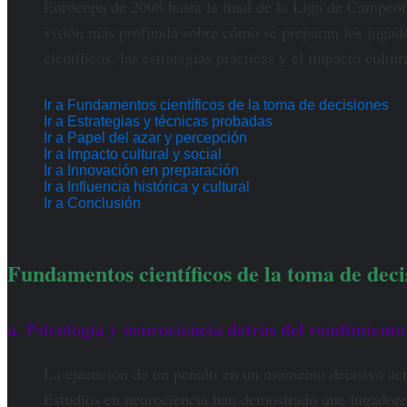
Eurocopa de 2008 hasta la final de la Liga de Campeon
visión más profunda sobre cómo se preparan los jugador
científicos, las estrategias prácticas y el impacto cultu
Ir a Fundamentos científicos de la toma de decisiones
Ir a Estrategias y técnicas probadas
Ir a Papel del azar y percepción
Ir a Impacto cultural y social
Ir a Innovación en preparación
Ir a Influencia histórica y cultural
Ir a Conclusión
Fundamentos científicos de la toma de dec
a. Psicología y neurociencia detrás del rendimiento
La ejecución de un penalti en un momento decisivo acti
Estudios en neurociencia han demostrado que jugadores 