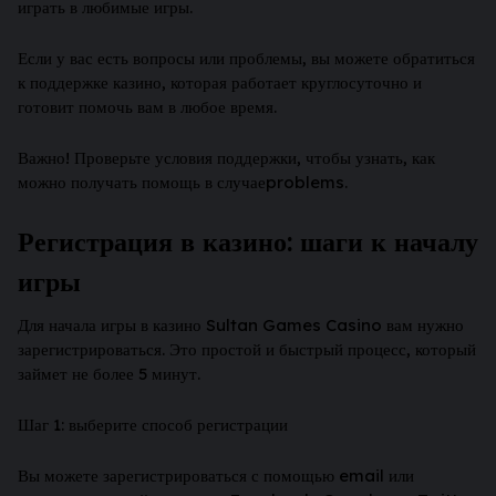
играть в любимые игры.
Если у вас есть вопросы или проблемы, вы можете обратиться
к поддержке казино, которая работает круглосуточно и
готовит помочь вам в любое время.
Важно! Проверьте условия поддержки, чтобы узнать, как
можно получать помощь в случаеproblems.
Регистрация в казино: шаги к началу
игры
Для начала игры в казино Sultan Games Casino вам нужно
зарегистрироваться. Это простой и быстрый процесс, который
займет не более 5 минут.
Шаг 1: выберите способ регистрации
Вы можете зарегистрироваться с помощью email или