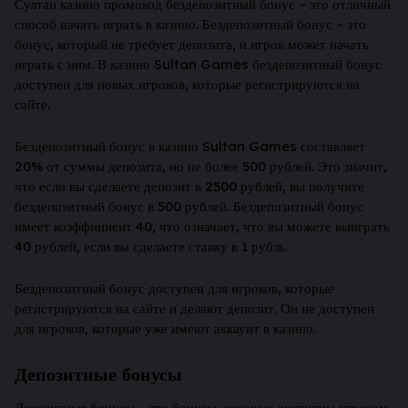
Султан казино промокод бездепозитный бонус – это отличный
способ начать играть в казино. Бездепозитный бонус – это
бонус, который не требует депозита, и игрок может начать
играть с ним. В казино Sultan Games бездепозитный бонус
доступен для новых игроков, которые регистрируются на
сайте.
Бездепозитный бонус в казино Sultan Games составляет
20% от суммы депозита, но не более 500 рублей. Это значит,
что если вы сделаете депозит в 2500 рублей, вы получите
бездепозитный бонус в 500 рублей. Бездепозитный бонус
имеет коэффициент 40, что означает, что вы можете выиграть
40 рублей, если вы сделаете ставку в 1 рубль.
Бездепозитный бонус доступен для игроков, которые
регистрируются на сайте и делают депозит. Он не доступен
для игроков, которые уже имеют аккаунт в казино.
Депозитные бонусы
Депозитные бонусы – это бонусы, которые доступны игрокам,