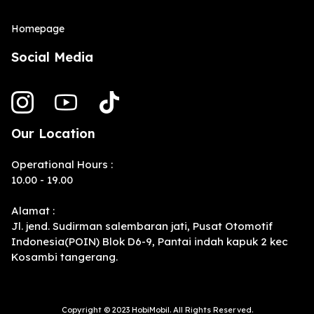
Homepage
Social Media
Our Location
Operational Hours :
10.00 - 19.00
Alamat :
Jl. jend. Sudirman salembaran jati, Pusat Otomotif
Indonesia(POIN) Blok D6-9, Pantai indah kapuk 2 kec
Kosambi tangerang.
Copyright © 2023 HobiMobil. All Rights Reserved.