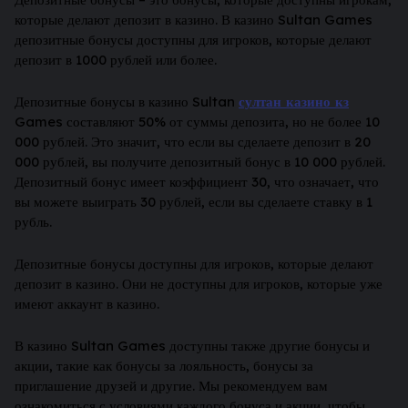
которые делают депозит в казино. В казино Sultan Games
депозитные бонусы доступны для игроков, которые делают
депозит в 1000 рублей или более.
Депозитные бонусы в казино Sultan
султан казино кз
Games составляют 50% от суммы депозита, но не более 10
000 рублей. Это значит, что если вы сделаете депозит в 20
000 рублей, вы получите депозитный бонус в 10 000 рублей.
Депозитный бонус имеет коэффициент 30, что означает, что
вы можете выиграть 30 рублей, если вы сделаете ставку в 1
рубль.
Депозитные бонусы доступны для игроков, которые делают
депозит в казино. Они не доступны для игроков, которые уже
имеют аккаунт в казино.
В казино Sultan Games доступны также другие бонусы и
акции, такие как бонусы за лояльность, бонусы за
приглашение друзей и другие. Мы рекомендуем вам
ознакомиться с условиями каждого бонуса и акции, чтобы