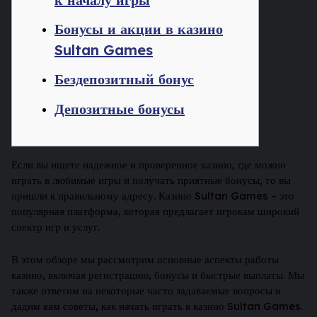
Бонусы и акции в казино
Sultan Games
Бездепозитный бонус
Депозитные бонусы
Если вы ищете надежное и проверенное казино, где можно
играть в любимые игры и получать приятные бонусы, то вы
пришли к правильному адресу. Казино Sultan Games – это
популярная платформа, которая предлагает игрокам широкий
спектр игр и услуг.
В этом обзоре мы рассмотрим основные аспекты работы
казино, включая регистрацию, бонусы и быстрые выплаты. Мы
также ответим на некоторые часто задаваемые вопросы и
дадим вам советы, как начать играть в казино Sultan Games.