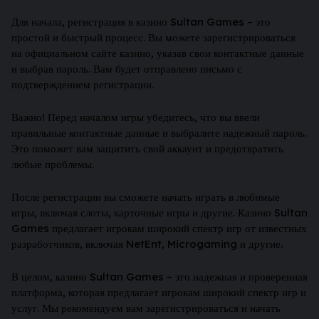
Для начала, регистрация в казино Sultan Games – это
простой и быстрый процесс. Вы можете зарегистрироваться
на официальном сайте казино, указав свои контактные данные
и выбрав пароль. Вам будет отправлено письмо с
подтверждением регистрации.
Важно! Перед началом игры убедитесь, что вы ввели
правильные контактные данные и выбралите надежный пароль.
Это поможет вам защитить свой аккаунт и предотвратить
любые проблемы.
После регистрации вы сможете начать играть в любимые
игры, включая слоты, карточные игры и другие. Казино Sultan
Games предлагает игрокам широкий спектр игр от известных
разработчиков, включая NetEnt, Microgaming и другие.
В целом, казино Sultan Games – это надежная и проверенная
платформа, которая предлагает игрокам широкий спектр игр и
услуг. Мы рекомендуем вам зарегистрироваться и начать