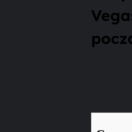
Vega
pocz