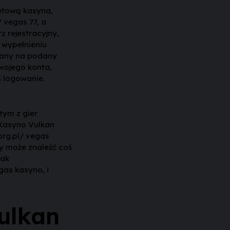
netową kasyna,
/ vegas 77, a
z rejestracyjny,
o wypełnieniu
słany na podany
swojego konta,
s logowanie.
tym z gier
. Kasyno Vulkan
.org.pl/ vegas
dy może znaleźć coś
jak
gas kasyno, i
ulkan