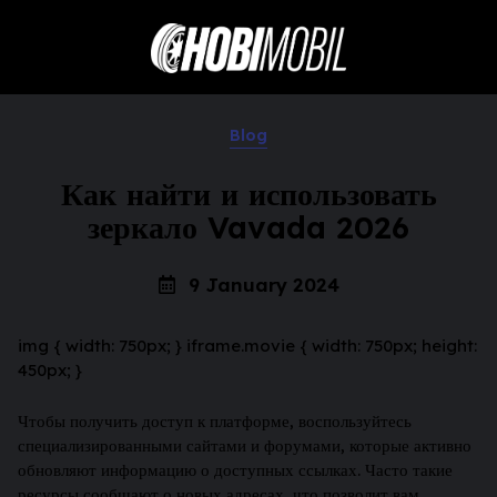
Blog
Как найти и использовать
зеркало Vavada 2026
9 January 2024
img { width: 750px; } iframe.movie { width: 750px; height:
450px; }
Чтобы получить доступ к платформе, воспользуйтесь
специализированными сайтами и форумами, которые активно
обновляют информацию о доступных ссылках. Часто такие
ресурсы сообщают о новых адресах, что позволит вам