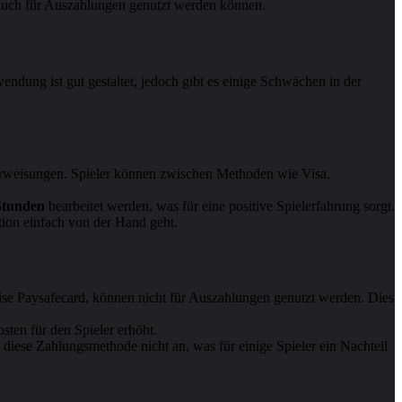
s auch für Auszahlungen genutzt werden können.
ndung ist gut gestaltet, jedoch gibt es einige Schwächen in der
erweisungen. Spieler können zwischen Methoden wie Visa,
 Stunden
bearbeitet werden, was für eine positive Spielerfahrung sorgt.
ation einfach von der Hand geht.
ise Paysafecard, können nicht für Auszahlungen genutzt werden. Dies
en für den Spieler erhöht.
diese Zahlungsmethode nicht an, was für einige Spieler ein Nachteil