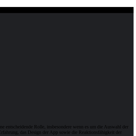
t eine entscheidende Rolle, insbesondere wenn es um die Auswahl der
rfahrung, das Design der App sowie die Reaktionsfähigkeit der