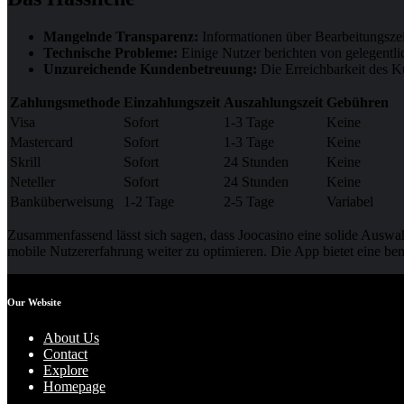
Mangelnde Transparenz:
Informationen über Bearbeitungszei
Technische Probleme:
Einige Nutzer berichten von gelegentli
Unzureichende Kundenbetreuung:
Die Erreichbarkeit des Ku
Zahlungsmethode
Einzahlungszeit
Auszahlungszeit
Gebühren
Visa
Sofort
1-3 Tage
Keine
Mastercard
Sofort
1-3 Tage
Keine
Skrill
Sofort
24 Stunden
Keine
Neteller
Sofort
24 Stunden
Keine
Banküberweisung
1-2 Tage
2-5 Tage
Variabel
Zusammenfassend lässt sich sagen, dass Joocasino eine solide Auswahl 
mobile Nutzererfahrung weiter zu optimieren. Die App bietet eine be
Our Website
About Us
Contact
Explore
Homepage