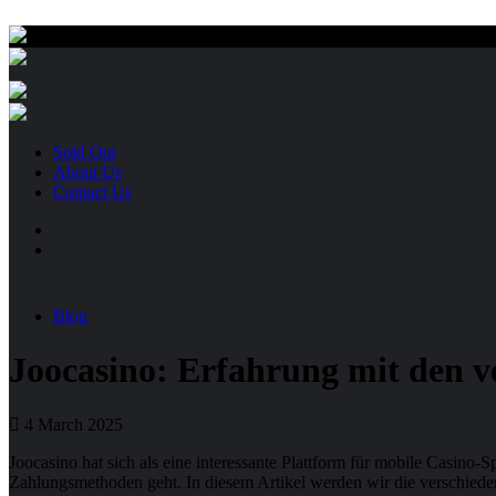
Sold Out
About Us
Contact Us
Blog
Joocasino: Erfahrung mit den 
4 March 2025
Joocasino hat sich als eine interessante Plattform für mobile Casino-
Zahlungsmethoden geht. In diesem Artikel werden wir die verschied