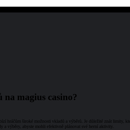
ů na magius casino?
ízí hráčům široké možnosti vkladů a výběrů. Je důležité znát limity, kt
y a výběry, abyste mohli efektivně plánovat své herní aktivity.