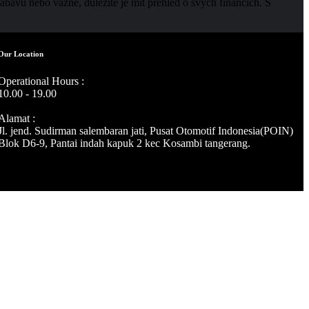
ábavu nebo vážně, důležité je mít přehled o svých financích. S
Our Location
Operational Hours :
10.00 - 19.00
Alamat :
Jl. jend. Sudirman salembaran jati, Pusat Otomotif Indonesia(POIN)
Blok D6-9, Pantai indah kapuk 2 kec Kosambi tangerang.