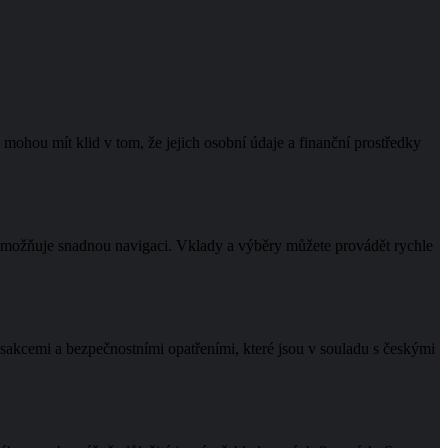
 mohou mít klid v tom, že jejich osobní údaje a finanční prostředky
é umožňuje snadnou navigaci. Vklady a výběry můžete provádět rychle
ansakcemi a bezpečnostními opatřeními, které jsou v souladu s českými