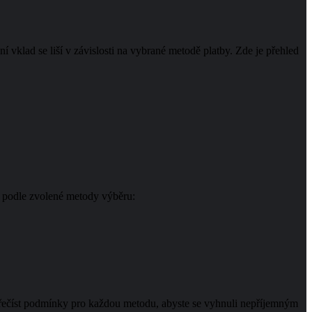
í vklad se liší v závislosti na vybrané metodě platby. Zde je přehled
t podle zvolené metody výběru:
 přečíst podmínky pro každou metodu, abyste se vyhnuli nepříjemným