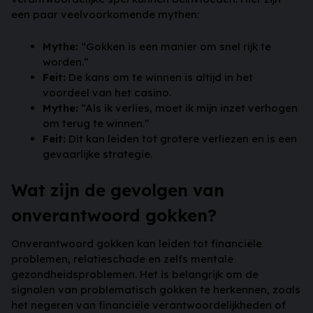
een paar veelvoorkomende mythen:
Mythe:
“Gokken is een manier om snel rijk te
worden.”
Feit:
De kans om te winnen is altijd in het
voordeel van het casino.
Mythe:
“Als ik verlies, moet ik mijn inzet verhogen
om terug te winnen.”
Feit:
Dit kan leiden tot grotere verliezen en is een
gevaarlijke strategie.
Wat zijn de gevolgen van
onverantwoord gokken?
Onverantwoord gokken kan leiden tot financiële
problemen, relatieschade en zelfs mentale
gezondheidsproblemen. Het is belangrijk om de
signalen van problematisch gokken te herkennen, zoals
het negeren van financiële verantwoordelijkheden of