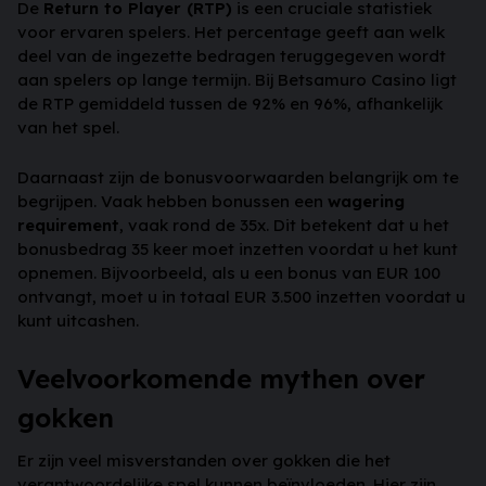
De
Return to Player (RTP)
is een cruciale statistiek
voor ervaren spelers. Het percentage geeft aan welk
deel van de ingezette bedragen teruggegeven wordt
aan spelers op lange termijn. Bij Betsamuro Casino ligt
de RTP gemiddeld tussen de 92% en 96%, afhankelijk
van het spel.
Daarnaast zijn de bonusvoorwaarden belangrijk om te
begrijpen. Vaak hebben bonussen een
wagering
requirement
, vaak rond de 35x. Dit betekent dat u het
bonusbedrag 35 keer moet inzetten voordat u het kunt
opnemen. Bijvoorbeeld, als u een bonus van EUR 100
ontvangt, moet u in totaal EUR 3.500 inzetten voordat u
kunt uitcashen.
Veelvoorkomende mythen over
gokken
Er zijn veel misverstanden over gokken die het
verantwoordelijke spel kunnen beïnvloeden. Hier zijn