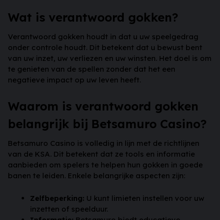
Wat is verantwoord gokken?
Verantwoord gokken houdt in dat u uw speelgedrag
onder controle houdt. Dit betekent dat u bewust bent
van uw inzet, uw verliezen en uw winsten. Het doel is om
te genieten van de spellen zonder dat het een
negatieve impact op uw leven heeft.
Waarom is verantwoord gokken
belangrijk bij Betsamuro Casino?
Betsamuro Casino is volledig in lijn met de richtlijnen
van de KSA. Dit betekent dat ze tools en informatie
aanbieden om spelers te helpen hun gokken in goede
banen te leiden. Enkele belangrijke aspecten zijn:
Zelfbeperking:
U kunt limieten instellen voor uw
inzetten of speelduur.
Informatie:
Betsamuro biedt educatieve