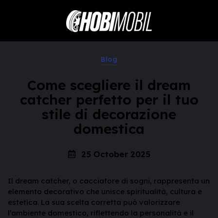
Blog
Come scegliere il dream
catcher perfetto per il tuo
stile di decorazione
domestica
25 October 2025
Il dream catcher, o cacciatore di sogni, rappresenta un
elemento decorativo che unisce spiritualità, cultura e
estetica. La sua scelta corretta può valorizzare
l’ambiente domestico, riflettendo la personalità e il