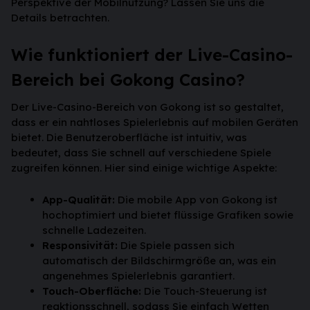
Perspektive der Mobilnutzung? Lassen Sie uns die
Details betrachten.
Wie funktioniert der Live-Casino-
Bereich bei Gokong Casino?
Der Live-Casino-Bereich von Gokong ist so gestaltet,
dass er ein nahtloses Spielerlebnis auf mobilen Geräten
bietet. Die Benutzeroberfläche ist intuitiv, was
bedeutet, dass Sie schnell auf verschiedene Spiele
zugreifen können. Hier sind einige wichtige Aspekte:
App-Qualität:
Die mobile App von Gokong ist
hochoptimiert und bietet flüssige Grafiken sowie
schnelle Ladezeiten.
Responsivität:
Die Spiele passen sich
automatisch der Bildschirmgröße an, was ein
angenehmes Spielerlebnis garantiert.
Touch-Oberfläche:
Die Touch-Steuerung ist
reaktionsschnell, sodass Sie einfach Wetten