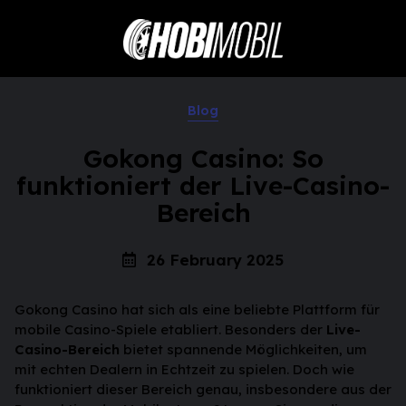
Blog
Gokong Casino: So
funktioniert der Live-Casino-
Bereich
26 February 2025
Gokong Casino hat sich als eine beliebte Plattform für
mobile Casino-Spiele etabliert. Besonders der
Live-
Casino-Bereich
bietet spannende Möglichkeiten, um
mit echten Dealern in Echtzeit zu spielen. Doch wie
funktioniert dieser Bereich genau, insbesondere aus der