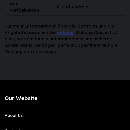
App-
iOS und Android
Verfügbarkeit
Für mehr Informationen über die Plattform und die
Angebote besuchen Sie
gokong
. Gokong Casino hat
alles, was Sie für ein unterhaltsames und sicheres
Spielerlebnis benötigen, perfekt abgestimmt auf die
Nutzung von unterwegs.
Our Website
About Us