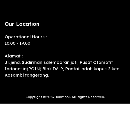
Our Location
Operational Hours :
10.00 - 19.00
Alamat :
Jl. jend. Sudirman salembaran jati, Pusat Otomotif
Indonesia(POIN) Blok D6-9, Pantai indah kapuk 2 kec
Kosambi tangerang.
Copyright © 2023 HobiMobil. All Rights Reserved.