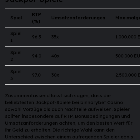
RTP
Spiel
Umsatzanforderungen
Maximalg
(%)
Spiel
96.5
35x
1.000.000 
1
Spiel
94.0
40x
500.000 E
2
Spiel
97.0
30x
2.500.000 
3
Zusammenfassend lässt sich sagen, dass die
beliebtesten Jackpot-Spiele bei binnarybet Casino
sowohl Vorzüge als auch Nachteile aufweisen. Spieler
sollten insbesondere auf RTP, Bonusbedingungen und
Umsatzanforderungen achten, um den besten Wert für
ihr Geld zu erhalten. Die richtige Wahl kann den
Unterschied zwischen einem aufregenden Spielerlebnis