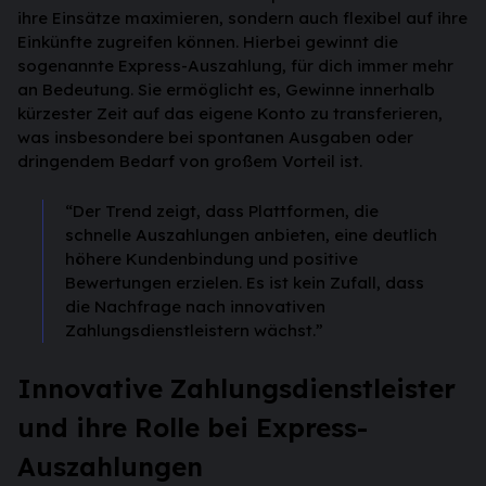
ihre Einsätze maximieren, sondern auch flexibel auf ihre
Einkünfte zugreifen können. Hierbei gewinnt die
sogenannte
Express-Auszahlung, für dich
immer mehr
an Bedeutung. Sie ermöglicht es, Gewinne innerhalb
kürzester Zeit auf das eigene Konto zu transferieren,
was insbesondere bei spontanen Ausgaben oder
dringendem Bedarf von großem Vorteil ist.
“Der Trend zeigt, dass Plattformen, die
schnelle Auszahlungen anbieten, eine deutlich
höhere Kundenbindung und positive
Bewertungen erzielen. Es ist kein Zufall, dass
die Nachfrage nach innovativen
Zahlungsdienstleistern wächst.”
Innovative Zahlungsdienstleister
und ihre Rolle bei Express-
Auszahlungen