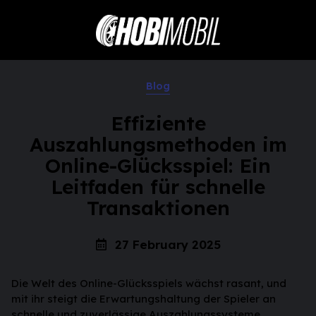
Blog
Effiziente
Auszahlungsmethoden im
Online-Glücksspiel: Ein
Leitfaden für schnelle
Transaktionen
27 February 2025
Die Welt des Online-Glücksspiels wächst rasant, und
mit ihr steigt die Erwartungshaltung der Spieler an
schnelle und zuverlässige Auszahlungssysteme.