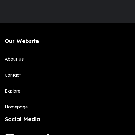
Our Website
About Us
Contact
Explore
Homepage
Social Media