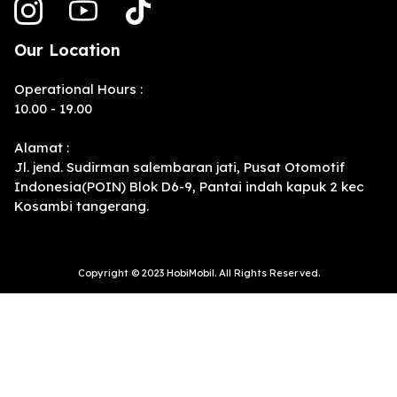
Our Location
Operational Hours :
10.00 - 19.00
Alamat :
Jl. jend. Sudirman salembaran jati, Pusat Otomotif
Indonesia(POIN) Blok D6-9, Pantai indah kapuk 2 kec
Kosambi tangerang.
Copyright © 2023 HobiMobil. All Rights Reserved.