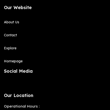
Our Website
About Us
Contact
Explore
Homepage
Social Media
Our Location
Operational Hours :