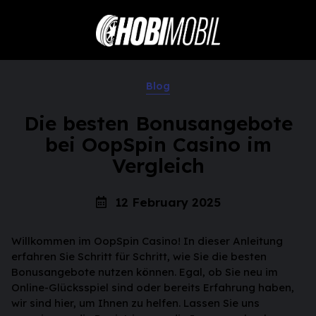
Blog
Die besten Bonusangebote
bei OopSpin Casino im
Vergleich
12 February 2025
Willkommen im OopSpin Casino! In dieser Anleitung
erfahren Sie Schritt für Schritt, wie Sie die besten
Bonusangebote nutzen können. Egal, ob Sie neu im
Online-Glücksspiel sind oder bereits Erfahrung haben,
wir sind hier, um Ihnen zu helfen. Lassen Sie uns