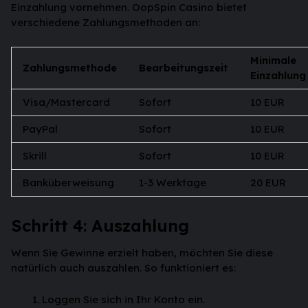
Einzahlung vornehmen. OopSpin Casino bietet
verschiedene Zahlungsmethoden an:
Minimale
Zahlungsmethode
Bearbeitungszeit
Einzahlung
Visa/Mastercard
Sofort
10 EUR
PayPal
Sofort
10 EUR
Skrill
Sofort
10 EUR
Banküberweisung
1-3 Werktage
20 EUR
Schritt 4: Auszahlung
Wenn Sie Gewinne erzielt haben, möchten Sie diese
natürlich auch auszahlen. So funktioniert es:
Loggen Sie sich in Ihr Konto ein.