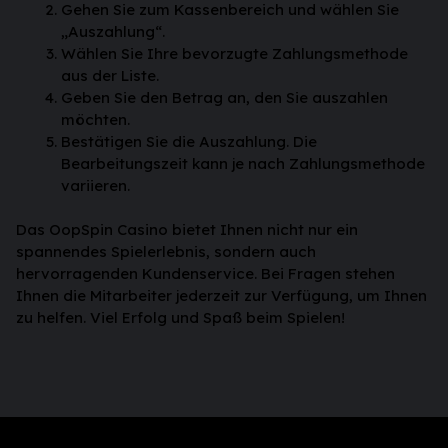
Gehen Sie zum Kassenbereich und wählen Sie
„Auszahlung“.
Wählen Sie Ihre bevorzugte Zahlungsmethode
aus der Liste.
Geben Sie den Betrag an, den Sie auszahlen
möchten.
Bestätigen Sie die Auszahlung. Die
Bearbeitungszeit kann je nach Zahlungsmethode
variieren.
Das OopSpin Casino bietet Ihnen nicht nur ein
spannendes Spielerlebnis, sondern auch
hervorragenden Kundenservice. Bei Fragen stehen
Ihnen die Mitarbeiter jederzeit zur Verfügung, um Ihnen
zu helfen. Viel Erfolg und Spaß beim Spielen!