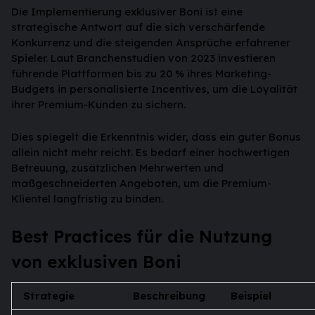
Die Implementierung exklusiver Boni ist eine
strategische Antwort auf die sich verschärfende
Konkurrenz und die steigenden Ansprüche erfahrener
Spieler. Laut Branchenstudien von 2023 investieren
führende Plattformen bis zu
20 % ihres Marketing-
Budgets
in personalisierte Incentives, um die Loyalität
ihrer Premium-Kunden zu sichern.
Dies spiegelt die Erkenntnis wider, dass ein guter Bonus
allein nicht mehr reicht. Es bedarf einer hochwertigen
Betreuung, zusätzlichen Mehrwerten und
maßgeschneiderten Angeboten, um die Premium-
Klientel langfristig zu binden.
Best Practices für die Nutzung
von exklusiven Boni
Strategie
Beschreibung
Beispiel