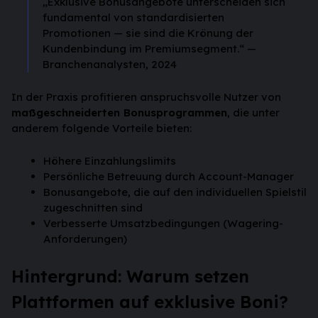
„Exklusive Bonusangebote unterscheiden sich
fundamental von standardisierten
Promotionen — sie sind die Krönung der
Kundenbindung im Premiumsegment.“ —
Branchenanalysten, 2024
In der Praxis profitieren anspruchsvolle Nutzer von
maßgeschneiderten Bonusprogrammen
, die unter
anderem folgende Vorteile bieten:
Höhere Einzahlungslimits
Persönliche Betreuung durch Account-Manager
Bonusangebote, die auf den individuellen Spielstil
zugeschnitten sind
Verbesserte Umsatzbedingungen (Wagering-
Anforderungen)
Hintergrund: Warum setzen
Plattformen auf exklusive Boni?