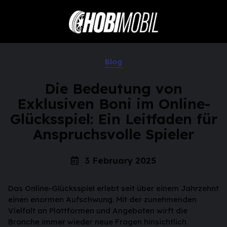
Blog
Die Bedeutung von
Exklusiven Boni im Online-
Glücksspiel: Ein Leitfaden für
Anspruchsvolle Spieler
3 February 2025
Das Online-Glücksspiel erlebt seit über einem Jahrzehnt
einen enormen Aufschwung. Mit der zunehmenden
Vielfalt an Plattformen und Angeboten wirft die
Branche immer wieder neue Fragen hinsichtlich