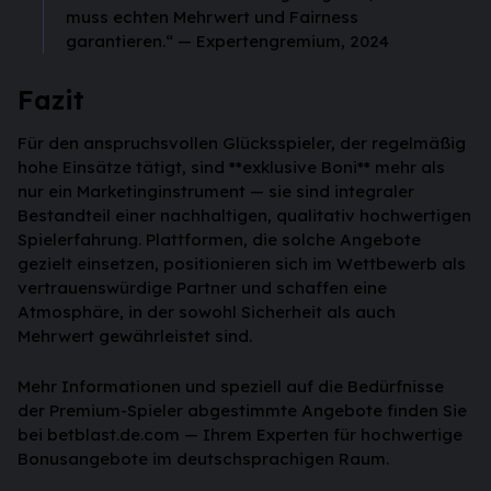
muss echten Mehrwert und Fairness
garantieren.“ — Expertengremium, 2024
Fazit
Für den anspruchsvollen Glücksspieler, der regelmäßig
hohe Einsätze tätigt, sind **exklusive Boni** mehr als
nur ein Marketinginstrument — sie sind integraler
Bestandteil einer nachhaltigen, qualitativ hochwertigen
Spielerfahrung. Plattformen, die solche Angebote
gezielt einsetzen, positionieren sich im Wettbewerb als
vertrauenswürdige Partner und schaffen eine
Atmosphäre, in der sowohl Sicherheit als auch
Mehrwert gewährleistet sind.
Mehr Informationen und speziell auf die Bedürfnisse
der Premium-Spieler abgestimmte Angebote finden Sie
bei betblast.de.com — Ihrem Experten für hochwertige
Bonusangebote im deutschsprachigen Raum.