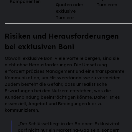
Komponenten
Quoten oder
Turnieren
exklusive
Turniere
Risiken und Herausforderungen
bei exklusiven Boni
Obwohl exklusive Boni viele Vorteile bergen, sind sie
nicht ohne Herausforderungen. Die Umsetzung
erfordert präzises Management und eine transparente
Kommunikation, um Missverständnisse zu vermeiden.
Zudem besteht die Gefahr, dass unrealistische
Erwartungen bei den Nutzern entstehen, was die
Kundenbindung beeinträchtigen könnte. Daher ist es
essenziell, Angebot und Bedingungen klar zu
kommunizieren.
„Der Schlüssel liegt in der Balance: Exklusivität
darf nicht nur ein Marketing-Gag sein, sondern