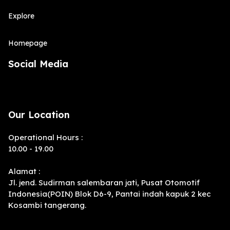
Explore
Homepage
Social Media
Our Location
Operational Hours :
10.00 - 19.00
Alamat :
Jl. jend. Sudirman salembaran jati, Pusat Otomotif
Indonesia(POIN) Blok D6-9, Pantai indah kapuk 2 kec
Kosambi tangerang.