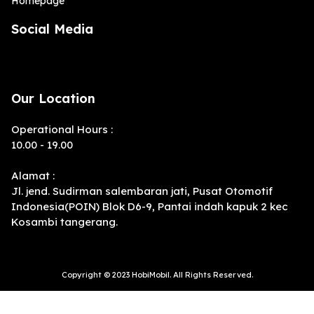
Homepage
Social Media
Our Location
Operational Hours :
10.00 - 19.00
Alamat :
Jl. jend. Sudirman salembaran jati, Pusat Otomotif
Indonesia(POIN) Blok D6-9, Pantai indah kapuk 2 kec
Kosambi tangerang.
Copyright © 2023 HobiMobil. All Rights Reserved.