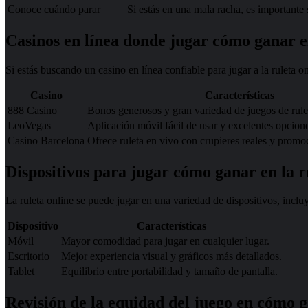
Conoce cuándo parar
Si estás en una mala racha, es importante 
Casinos en línea donde jugar cómo ganar en
Si estás buscando un casino en línea confiable para jugar a la ruleta o
Casino
Características
888 Casino
Bonos generosos y gran variedad de juegos de rule
LeoVegas
Aplicación móvil fácil de usar y excelentes opcione
Casino Barcelona
Ofrece ruleta en vivo con crupieres reales y promo
Dispositivos para jugar cómo ganar en la r
La ruleta online se puede jugar en una variedad de dispositivos, inclu
Dispositivo
Características
Móvil
Mayor comodidad para jugar en cualquier lugar.
Escritorio
Mejor experiencia visual y gráficos más detallados.
Tablet
Equilibrio entre portabilidad y tamaño de pantalla.
Revisión de la equidad del juego en cómo g