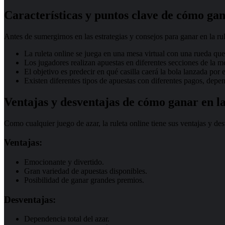
Características y puntos clave de cómo gan
Antes de sumergirnos en las estrategias y consejos para ganar en la rul
La ruleta online se juega en una mesa virtual con una rueda que
Los jugadores realizan apuestas en diferentes secciones de la 
El objetivo es predecir en qué casilla caerá la bola lanzada por e
Existen diferentes tipos de apuestas con diferentes pagos, depen
Ventajas y desventajas de cómo ganar en la
Como cualquier juego de azar, la ruleta online tiene sus ventajas y des
Ventajas:
Emocionante y divertido.
Gran variedad de apuestas disponibles.
Posibilidad de ganar grandes premios.
Desventajas:
Dependencia total del azar.