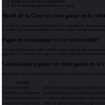
Riesgo de perder dinero rápidamente.
No existen estrategias infalibles para ganar.
Borde de la Casa en cómo ganar en la rulet
El borde de la casa en la ruleta online varía dependiendo del tipo de a
en cuenta este factor al momento de elegir en qué variante de ruleta ju
Pagos en cómo ganar en la ruleta online
Los pagos en la ruleta online también varían según el tipo de apuesta 
pago de 1 a 1. Conocer los pagos te ayudará a planificar mejor tus est
Consejos para ganar en cómo ganar en la r
Después de años de experiencia jugando a la ruleta online, he recopil
Consejo
Conoce las reglas
Antes de empezar a jugar, asegúrate de con
Establece un presupuesto
Es importante jugar de manera responsable
Usa estrategias de apuestas
Considera utilizar estrategias como la Mart
Practica en versión demo
Antes de apostar dinero real, juega en mod