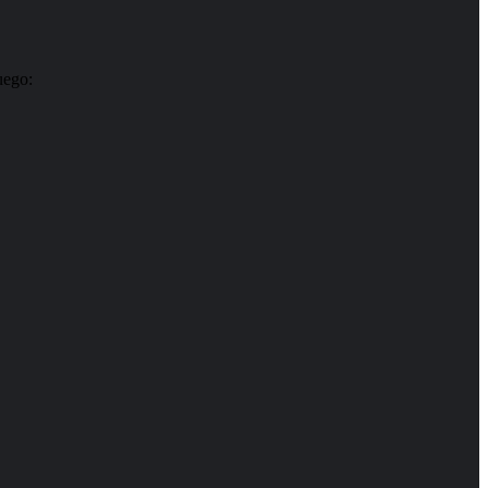
uego: