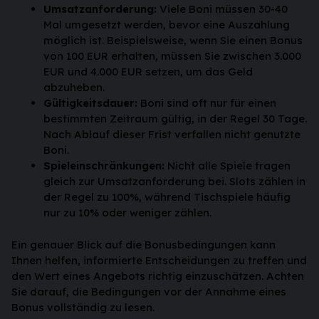
Umsatzanforderung:
Viele Boni müssen 30-40
Mal umgesetzt werden, bevor eine Auszahlung
möglich ist. Beispielsweise, wenn Sie einen Bonus
von 100 EUR erhalten, müssen Sie zwischen 3.000
EUR und 4.000 EUR setzen, um das Geld
abzuheben.
Gültigkeitsdauer:
Boni sind oft nur für einen
bestimmten Zeitraum gültig, in der Regel 30 Tage.
Nach Ablauf dieser Frist verfallen nicht genutzte
Boni.
Spieleinschränkungen:
Nicht alle Spiele tragen
gleich zur Umsatzanforderung bei. Slots zählen in
der Regel zu 100%, während Tischspiele häufig
nur zu 10% oder weniger zählen.
Ein genauer Blick auf die Bonusbedingungen kann
Ihnen helfen, informierte Entscheidungen zu treffen und
den Wert eines Angebots richtig einzuschätzen. Achten
Sie darauf, die Bedingungen vor der Annahme eines
Bonus vollständig zu lesen.