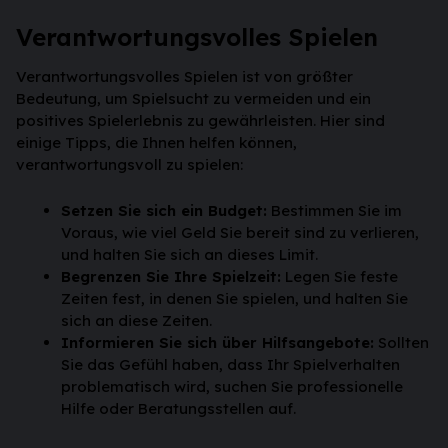
Verantwortungsvolles Spielen
Verantwortungsvolles Spielen ist von größter
Bedeutung, um Spielsucht zu vermeiden und ein
positives Spielerlebnis zu gewährleisten. Hier sind
einige Tipps, die Ihnen helfen können,
verantwortungsvoll zu spielen:
Setzen Sie sich ein Budget:
Bestimmen Sie im
Voraus, wie viel Geld Sie bereit sind zu verlieren,
und halten Sie sich an dieses Limit.
Begrenzen Sie Ihre Spielzeit:
Legen Sie feste
Zeiten fest, in denen Sie spielen, und halten Sie
sich an diese Zeiten.
Informieren Sie sich über Hilfsangebote:
Sollten
Sie das Gefühl haben, dass Ihr Spielverhalten
problematisch wird, suchen Sie professionelle
Hilfe oder Beratungsstellen auf.