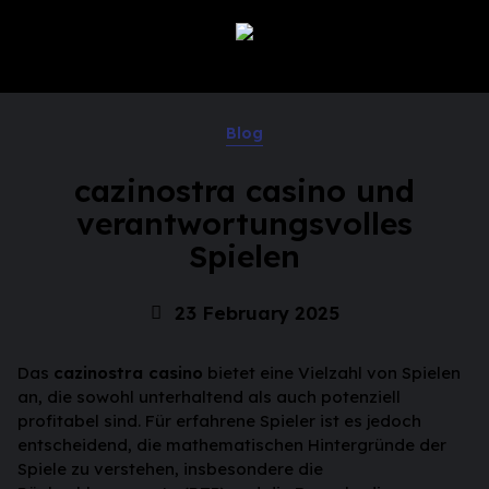
Blog
cazinostra casino und
verantwortungsvolles
Spielen
23 February 2025
Das
cazinostra casino
bietet eine Vielzahl von Spielen
an, die sowohl unterhaltend als auch potenziell
profitabel sind. Für erfahrene Spieler ist es jedoch
entscheidend, die mathematischen Hintergründe der
Spiele zu verstehen, insbesondere die