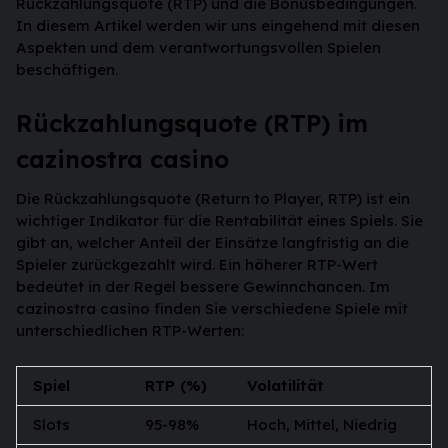
Rückzahlungsquote (RTP) und die Bonusbedingungen.
In diesem Artikel werden wir uns eingehend mit diesen
Aspekten und dem verantwortungsvollen Spielen
beschäftigen.
Rückzahlungsquote (RTP) im
cazinostra casino
Die Rückzahlungsquote (Return to Player, RTP) ist ein
wichtiger Indikator für die Rentabilität eines Spiels. Sie
gibt an, welcher Anteil der Einsätze langfristig an die
Spieler zurückgezahlt wird. Ein höherer RTP-Wert
bedeutet in der Regel bessere Gewinnchancen. Im
cazinostra casino finden Sie verschiedene Spiele mit
unterschiedlichen RTP-Werten:
Spiel
RTP (%)
Volatilität
Slots
95-98%
Hoch, Mittel, Niedrig