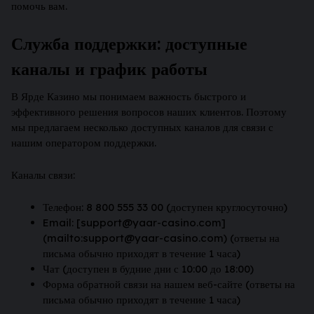
помочь вам.
Служба поддержки: доступные
каналы и график работы
В Ярде Казино мы понимаем важность быстрого и
эффективного решения вопросов наших клиентов. Поэтому
мы предлагаем несколько доступных каналов для связи с
нашим оператором поддержки.
Каналы связи:
Телефон: 8 800 555 33 00 (доступен круглосуточно)
Email: [support@yaar-casino.com]
(mailto:support@yaar-casino.com) (ответы на
письма обычно приходят в течение 1 часа)
Чат (доступен в будние дни с 10:00 до 18:00)
Форма обратной связи на нашем веб-сайте (ответы на
письма обычно приходят в течение 1 часа)