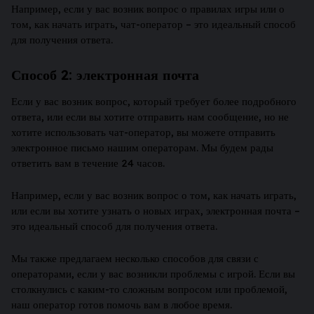
Например, если у вас возник вопрос о правилах игры или о
том, как начать играть, чат-оператор – это идеальный способ
для получения ответа.
Способ 2: электронная почта
Если у вас возник вопрос, который требует более подробного
ответа, или если вы хотите отправить нам сообщение, но не
хотите использовать чат-оператор, вы можете отправить
электронное письмо нашим операторам. Мы будем рады
ответить вам в течение 24 часов.
Например, если у вас возник вопрос о том, как начать играть,
или если вы хотите узнать о новых играх, электронная почта –
это идеальный способ для получения ответа.
Мы также предлагаем несколько способов для связи с
операторами, если у вас возникли проблемы с игрой. Если вы
столкнулись с каким-то сложным вопросом или проблемой,
наш оператор готов помочь вам в любое время.