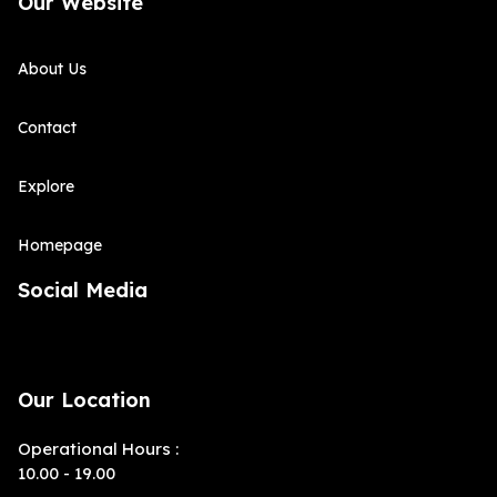
Our Website
About Us
Contact
Explore
Homepage
Social Media
Our Location
Operational Hours :
10.00 - 19.00