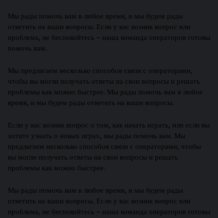
Мы рады помочь вам в любое время, и мы будем рады
ответить на ваши вопросы. Если у вас возник вопрос или
проблема, не беспокойтесь – наша команда операторов готовы
помочь вам.
Мы предлагаем несколько способов связи с операторами,
чтобы вы могли получать ответы на свои вопросы и решать
проблемы как можно быстрее. Мы рады помочь вам в любое
время, и мы будем рады ответить на ваши вопросы.
Если у вас возник вопрос о том, как начать играть, или если вы
хотите узнать о новых играх, мы рады помочь вам. Мы
предлагаем несколько способов связи с операторами, чтобы
вы могли получать ответы на свои вопросы и решать
проблемы как можно быстрее.
Мы рады помочь вам в любое время, и мы будем рады
ответить на ваши вопросы. Если у вас возник вопрос или
проблема, не беспокойтесь – наша команда операторов готовы