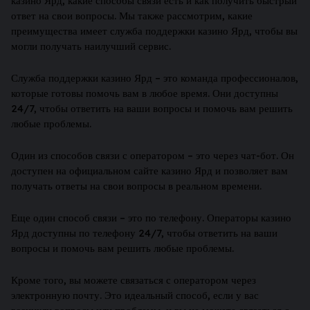
казино Ярд, какие способы связи есть и как получить быстрый
ответ на свои вопросы. Мы также рассмотрим, какие
преимущества имеет служба поддержки казино Ярд, чтобы вы
могли получать наилучший сервис.
Служба поддержки казино Ярд – это команда профессионалов,
которые готовы помочь вам в любое время. Они доступны
24/7, чтобы ответить на ваши вопросы и помочь вам решить
любые проблемы.
Один из способов связи с оператором – это через чат-бот. Он
доступен на официальном сайте казино Ярд и позволяет вам
получать ответы на свои вопросы в реальном времени.
Еще один способ связи – это по телефону. Операторы казино
Ярд доступны по телефону 24/7, чтобы ответить на ваши
вопросы и помочь вам решить любые проблемы.
Кроме того, вы можете связаться с оператором через
электронную почту. Это идеальный способ, если у вас