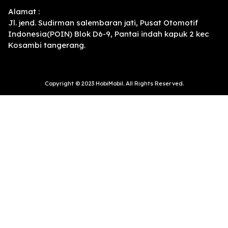
Alamat :
Jl. jend. Sudirman salembaran jati, Pusat Otomotif
Indonesia(POIN) Blok D6-9, Pantai indah kapuk 2 kec
Kosambi tangerang.
Copyright © 2023 HobiMobil. All Rights Reserved.